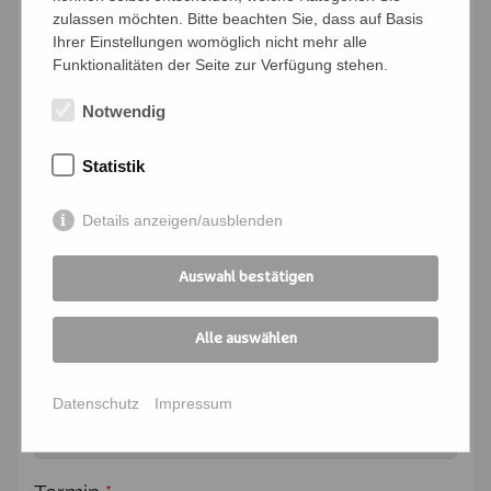
Bedingungen
zulassen möchten. Bitte beachten Sie, dass auf Basis
Ihrer Einstellungen womöglich nicht mehr alle
Ich verpflichte mich, die Zahlung und
Funktionalitäten der Seite zur Verfügung stehen.
Kommunikation für die angemeldeten
Personen zu übernehmen
Notwendig
Ich melde mich für folgende
Statistik
Veranstaltung an:
Details anzeigen/ausblenden
Kursnummer
*
Auswahl bestätigen
Seminartitel
*
Alle auswählen
Kursort
*
Datenschutz
Impressum