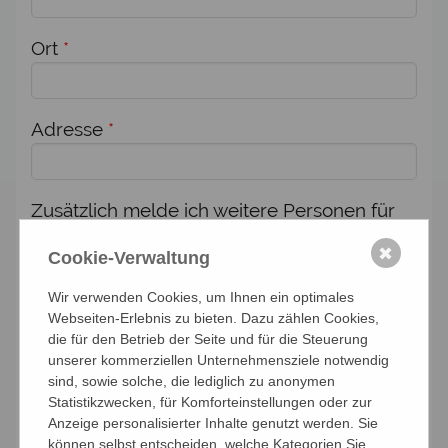
Ort
*
Adresse
*
Zusätzlich melde ich weitere Personen für
diese Veranstaltung an:
✖
Cookie-Verwaltung
Anzahl Personen
Wir verwenden Cookies, um Ihnen ein optimales
Webseiten-Erlebnis zu bieten. Dazu zählen Cookies,
die für den Betrieb der Seite und für die Steuerung
Namen der Personen (Vor- und Nachname)
unserer kommerziellen Unternehmensziele notwendig
sind, sowie solche, die lediglich zu anonymen
Statistikzwecken, für Komforteinstellungen oder zur
Anzeige personalisierter Inhalte genutzt werden. Sie
können selbst entscheiden, welche Kategorien Sie