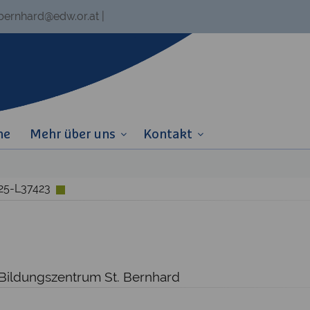
.bernhard@edw.or.at
|
ne
Mehr über uns
Kontakt
W25-L37423
 Bildungszentrum St. Bernhard