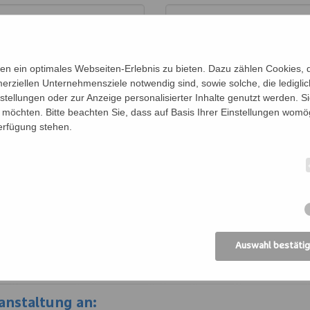
n ein optimales Webseiten-Erlebnis zu bieten. Dazu zählen Cookies, di
erziellen Unternehmensziele notwendig sind, sowie solche, die ledigl
nstellungen oder zur Anzeige personalisierter Inhalte genutzt werden. S
möchten. Bitte beachten Sie, dass auf Basis Ihrer Einstellungen womög
Verfügung stehen.
en für diese Veranstaltung an:
en der Personen (Vor- und Nachname)
Be
Auswahl bestäti
anstaltung an: