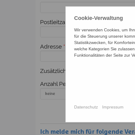
Cookie-Verwaltung
Postleitzahl
*
Ort
*
Wir verwenden Cookies, um Ihne
für die Steuerung unserer komm
Statistikzwecken, für Komfortei
Adresse
*
welche Kategorien Sie zulassen 
Funktionalitäten der Seite zur 
Zusätzlich melde ich weitere Person
Anzahl Personen
Nam
Datenschutz
Impressum
Ich melde mich für folgende Ver