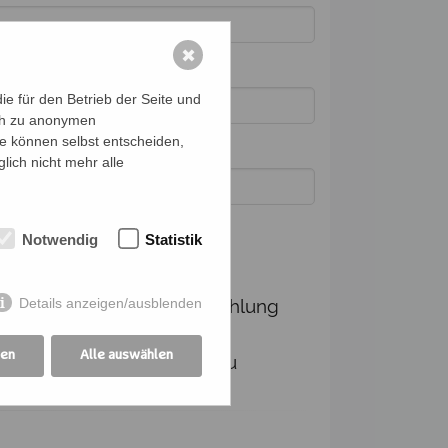
✖
e für den Betrieb der Seite und
ich zu anonymen
ie können selbst entscheiden,
lich nicht mehr alle
Notwendig
Statistik
dingungen
Details anzeigen/ausblenden
Ich verpflichte mich, die Zahlung
und Kommunikation für die
gen
Alle auswählen
angemeldeten Personen zu
übernehmen