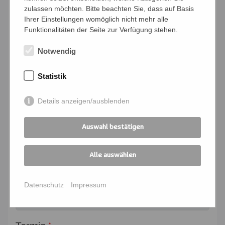
Bedingungen
zulassen möchten. Bitte beachten Sie, dass auf Basis
Ihrer Einstellungen womöglich nicht mehr alle
Ich verpflichte mich, die Zahlung und
Funktionalitäten der Seite zur Verfügung stehen.
Kommunikation für die angemeldeten
Personen zu übernehmen
Notwendig
Ich melde mich für folgende
Statistik
Veranstaltung an:
Details anzeigen/ausblenden
Kursnummer
*
Auswahl bestätigen
Seminartitel
*
Alle auswählen
Kursort
*
Datenschutz
Impressum