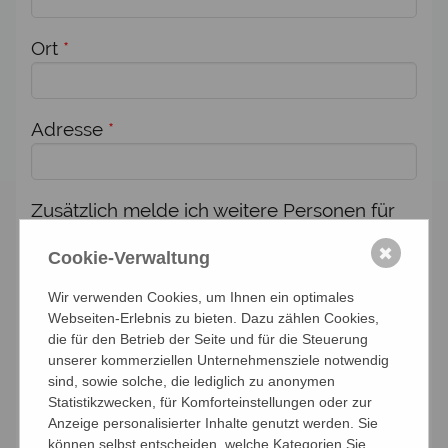
Ort
*
Adresse
*
Zusätzlich melde ich weitere Personen für
diese Veranstaltung an:
✖
Cookie-Verwaltung
Anzahl Personen
Wir verwenden Cookies, um Ihnen ein optimales
Webseiten-Erlebnis zu bieten. Dazu zählen Cookies,
die für den Betrieb der Seite und für die Steuerung
Namen der Personen (Vor- und Nachname)
unserer kommerziellen Unternehmensziele notwendig
sind, sowie solche, die lediglich zu anonymen
Statistikzwecken, für Komforteinstellungen oder zur
Anzeige personalisierter Inhalte genutzt werden. Sie
können selbst entscheiden, welche Kategorien Sie