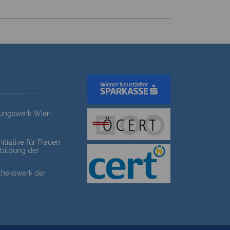
dungswerk Wien
itiative für Frauen
bildung der
othekswerk der