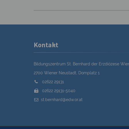
Kontakt
Bildungszentrum St. Bernhard der Erzdiözese Wie
2700 Wiener Neustadt, Domplatz 1
02622 29131
02622 29131-5040
st.bernhard@edw.or.at