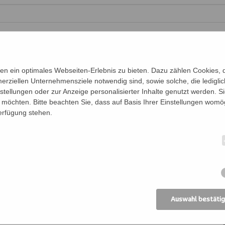
Telefon
n ein optimales Webseiten-Erlebnis zu bieten. Dazu zählen Cookies, di
erziellen Unternehmensziele notwendig sind, sowie solche, die ledigl
nstellungen oder zur Anzeige personalisierter Inhalte genutzt werden. S
möchten. Bitte beachten Sie, dass auf Basis Ihrer Einstellungen womög
Verfügung stehen.
en für diese Veranstaltung an:
en der Personen (Vor- und Nachname)
Be
Auswahl bestäti