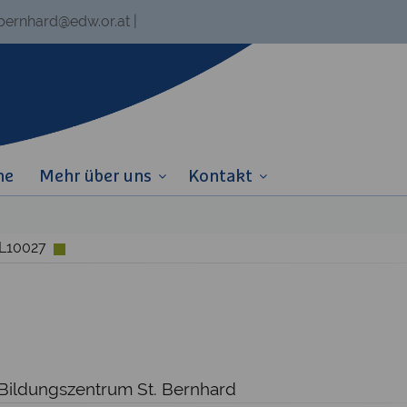
.bernhard@edw.or.at
|
ne
Mehr über uns
Kontakt
-L10027
 Bildungszentrum St. Bernhard