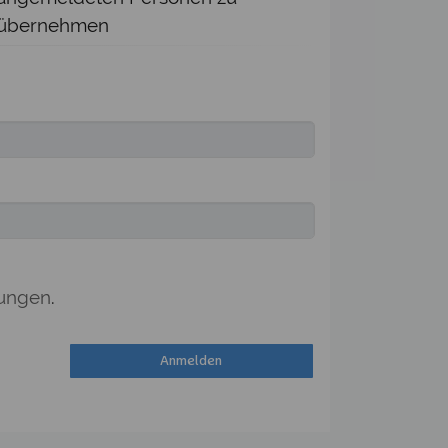
übernehmen
ungen
.