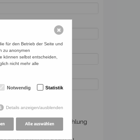
✖
e für den Betrieb der Seite und
ich zu anonymen
ie können selbst entscheiden,
lich nicht mehr alle
Notwendig
Statistik
Details anzeigen/ausblenden
dingungen
Ich verpflichte mich, die Zahlung
gen
Alle auswählen
und Kommunikation für die
angemeldeten Personen zu