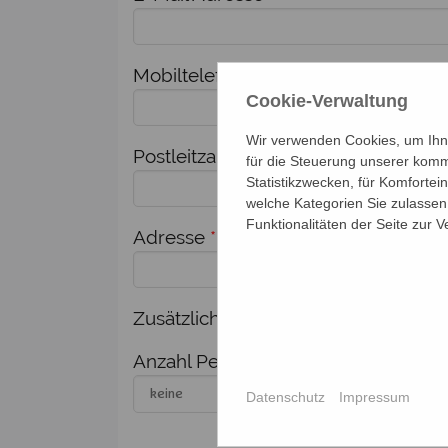
Mobiltelefon
*
Cookie-Verwaltung
Wir verwenden Cookies, um Ihne
Postleitzahl
*
Ort
*
für die Steuerung unserer komm
Statistikzwecken, für Komfortei
welche Kategorien Sie zulassen 
Funktionalitäten der Seite zur 
Adresse
*
Zusätzlich melde ich weitere Person
Anzahl Personen
Nam
Datenschutz
Impressum