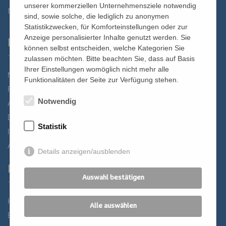
unserer kommerziellen Unternehmensziele notwendig
st.bernhard@edw.or.at
sind, sowie solche, die lediglich zu anonymen
Statistikzwecken, für Komforteinstellungen oder zur
Anzeige personalisierter Inhalte genutzt werden. Sie
Links
können selbst entscheiden, welche Kategorien Sie
zulassen möchten. Bitte beachten Sie, dass auf Basis
Ihrer Einstellungen womöglich nicht mehr alle
Newsletter
Funktionalitäten der Seite zur Verfügung stehen.
Förderverein
Notwendig
Anreise
Datenschutz
Statistik
Impressum
AGB
Details anzeigen/ausblenden
Partner
Auswahl bestätigen
Katholisches Bildungswerk Wien
Alle auswählen
Bildung Regional