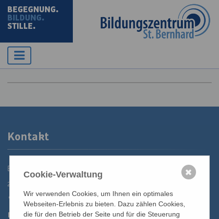
BEGEGNUNG.
BILDUNG.
STILLE.
Kontakt
Bildungszentrum St. Bernhard der Erzdiözese Wien
✖
Cookie-Verwaltung
2700 Wiener Neustadt, Domplatz 1
Wir verwenden Cookies, um Ihnen ein optimales
02622 29131
Webseiten-Erlebnis zu bieten. Dazu zählen Cookies,
02622 29131-5040
die für den Betrieb der Seite und für die Steuerung