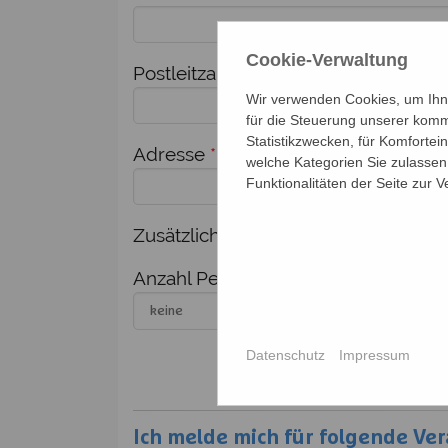
Cookie-Verwaltung
Postleitzahl
*
Ort
*
Wir verwenden Cookies, um Ihne
für die Steuerung unserer komm
Statistikzwecken, für Komfortei
Adresse
*
welche Kategorien Sie zulassen 
Funktionalitäten der Seite zur 
Zusätzlich melde ich weitere Person
Anzahl Personen
Nam
Datenschutz
Impressum
Ich melde mich für folgende Ver