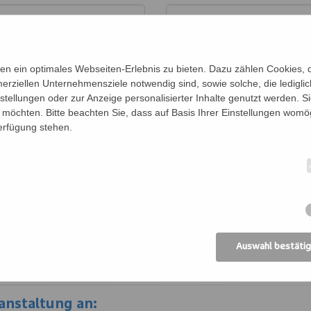
n ein optimales Webseiten-Erlebnis zu bieten. Dazu zählen Cookies, di
erziellen Unternehmensziele notwendig sind, sowie solche, die ledigl
nstellungen oder zur Anzeige personalisierter Inhalte genutzt werden. S
möchten. Bitte beachten Sie, dass auf Basis Ihrer Einstellungen womög
Verfügung stehen.
en für diese Veranstaltung an:
en der Personen (Vor- und Nachname)
Be
Auswahl bestäti
anstaltung an: