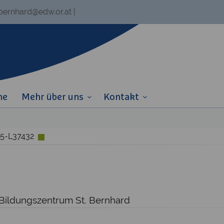
.bernhard@edw.or.at
|
ne
Mehr über uns
Kontakt
25-L37432
 Bildungszentrum St. Bernhard