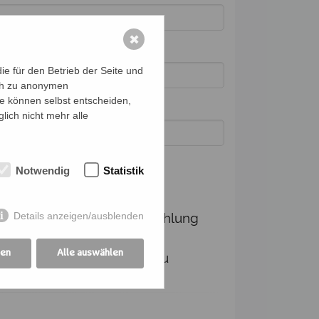
✖
e für den Betrieb der Seite und
ich zu anonymen
ie können selbst entscheiden,
lich nicht mehr alle
Notwendig
Statistik
dingungen
Details anzeigen/ausblenden
Ich verpflichte mich, die Zahlung
und Kommunikation für die
gen
Alle auswählen
angemeldeten Personen zu
übernehmen