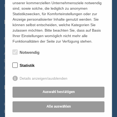
unserer kommerziellen Unternehmensziele notwendig
st.bernhard@edw.or.at
sind, sowie solche, die lediglich zu anonymen
Statistikzwecken, für Komforteinstellungen oder zur
Anzeige personalisierter Inhalte genutzt werden. Sie
Links
können selbst entscheiden, welche Kategorien Sie
zulassen möchten. Bitte beachten Sie, dass auf Basis
Ihrer Einstellungen womöglich nicht mehr alle
Newsletter
Funktionalitäten der Seite zur Verfügung stehen.
Förderverein
Notwendig
Anreise
Datenschutz
Statistik
Impressum
AGB
Details anzeigen/ausblenden
Partner
Auswahl bestätigen
Katholisches Bildungswerk Wien
Alle auswählen
Bildung Regional