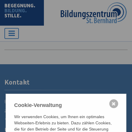
BEGEGNUNG.
BILDUNG.
STILLE.
Kontakt
Bildungszentrum St. Bernhard der Erzdiözese Wien
✖
Cookie-Verwaltung
2700 Wiener Neustadt, Domplatz 1
Wir verwenden Cookies, um Ihnen ein optimales
02622 29131
Webseiten-Erlebnis zu bieten. Dazu zählen Cookies,
02622 29131-5040
die für den Betrieb der Seite und für die Steuerung