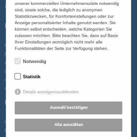
unserer kommerziellen Unternehmensziele notwendig
st.bernhard@edw.or.at
sind, sowie solche, die lediglich zu anonymen
Statistikzwecken, für Komforteinstellungen oder zur
Anzeige personalisierter Inhalte genutzt werden. Sie
Links
können selbst entscheiden, welche Kategorien Sie
zulassen möchten. Bitte beachten Sie, dass auf Basis
Ihrer Einstellungen womöglich nicht mehr alle
Newsletter
Funktionalitäten der Seite zur Verfügung stehen.
Förderverein
Notwendig
Anreise
Datenschutz
Statistik
Impressum
AGB
Details anzeigen/ausblenden
Partner
Auswahl bestätigen
Katholisches Bildungswerk Wien
Alle auswählen
Bildung Regional