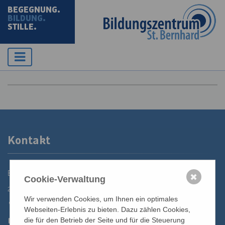
BEGEGNUNG.
BILDUNG.
STILLE.
Kontakt
Bildungszentrum St. Bernhard der Erzdiözese Wien
✖
Cookie-Verwaltung
2700 Wiener Neustadt, Domplatz 1
Wir verwenden Cookies, um Ihnen ein optimales
02622 29131
Webseiten-Erlebnis zu bieten. Dazu zählen Cookies,
02622 29131-5040
die für den Betrieb der Seite und für die Steuerung