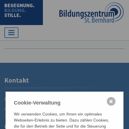
BEGEGNUNG.
BILDUNG.
STILLE.
Kontakt
Bildungszentrum St. Bernhard der Erzdiözese Wien
✖
Cookie-Verwaltung
2700 Wiener Neustadt, Domplatz 1
Wir verwenden Cookies, um Ihnen ein optimales
02622 29131
Webseiten-Erlebnis zu bieten. Dazu zählen Cookies,
02622 29131-5040
die für den Betrieb der Seite und für die Steuerung