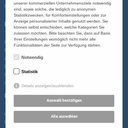
unserer kommerziellen Unternehmensziele notwendig
st.bernhard@edw.or.at
sind, sowie solche, die lediglich zu anonymen
Statistikzwecken, für Komforteinstellungen oder zur
Anzeige personalisierter Inhalte genutzt werden. Sie
Links
können selbst entscheiden, welche Kategorien Sie
zulassen möchten. Bitte beachten Sie, dass auf Basis
Ihrer Einstellungen womöglich nicht mehr alle
Newsletter
Funktionalitäten der Seite zur Verfügung stehen.
Förderverein
Notwendig
Anreise
Datenschutz
Statistik
Impressum
AGB
Details anzeigen/ausblenden
Partner
Auswahl bestätigen
Katholisches Bildungswerk Wien
Alle auswählen
Bildung Regional