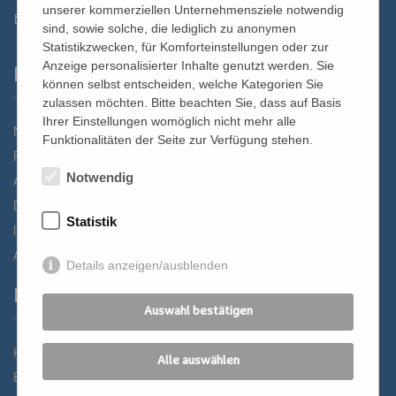
unserer kommerziellen Unternehmensziele notwendig
st.bernhard@edw.or.at
sind, sowie solche, die lediglich zu anonymen
Statistikzwecken, für Komforteinstellungen oder zur
Anzeige personalisierter Inhalte genutzt werden. Sie
Links
können selbst entscheiden, welche Kategorien Sie
zulassen möchten. Bitte beachten Sie, dass auf Basis
Ihrer Einstellungen womöglich nicht mehr alle
Newsletter
Funktionalitäten der Seite zur Verfügung stehen.
Förderverein
Notwendig
Anreise
Datenschutz
Statistik
Impressum
AGB
Details anzeigen/ausblenden
Partner
Auswahl bestätigen
Katholisches Bildungswerk Wien
Alle auswählen
Bildung Regional