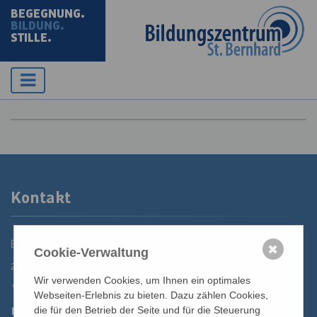
BEGEGNUNG.
BILDUNG.
STILLE.
Kontakt
Bildungszentrum St. Bernhard der Erzdiözese Wien
✖
Cookie-Verwaltung
2700 Wiener Neustadt, Domplatz 1
Wir verwenden Cookies, um Ihnen ein optimales
02622 29131
Webseiten-Erlebnis zu bieten. Dazu zählen Cookies,
02622 29131-5040
die für den Betrieb der Seite und für die Steuerung