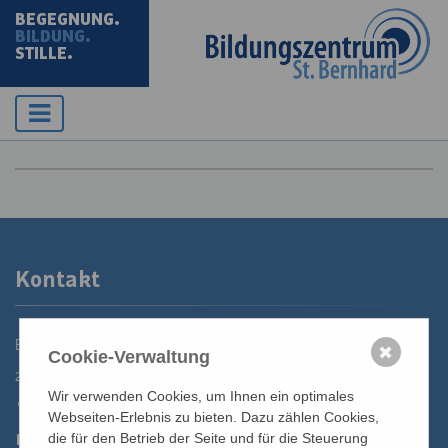
BEGEGNUNG.
BILDUNG.
STILLE.
Kontakt
Bildungszentrum St. Bernhard der Erzdiözese Wien
✖
Cookie-Verwaltung
2700 Wiener Neustadt, Domplatz 1
Wir verwenden Cookies, um Ihnen ein optimales
02622 29131
Webseiten-Erlebnis zu bieten. Dazu zählen Cookies,
02622 29131-5040
die für den Betrieb der Seite und für die Steuerung