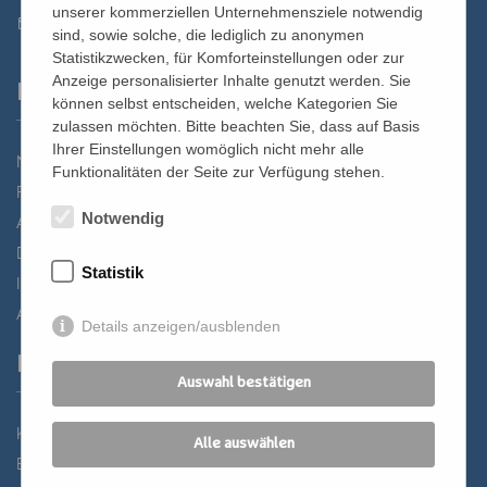
unserer kommerziellen Unternehmensziele notwendig
st.bernhard@edw.or.at
sind, sowie solche, die lediglich zu anonymen
Statistikzwecken, für Komforteinstellungen oder zur
Anzeige personalisierter Inhalte genutzt werden. Sie
Links
können selbst entscheiden, welche Kategorien Sie
zulassen möchten. Bitte beachten Sie, dass auf Basis
Ihrer Einstellungen womöglich nicht mehr alle
Newsletter
Funktionalitäten der Seite zur Verfügung stehen.
Förderverein
Notwendig
Anreise
Datenschutz
Statistik
Impressum
AGB
Details anzeigen/ausblenden
Partner
Auswahl bestätigen
Katholisches Bildungswerk Wien
Alle auswählen
Bildung Regional