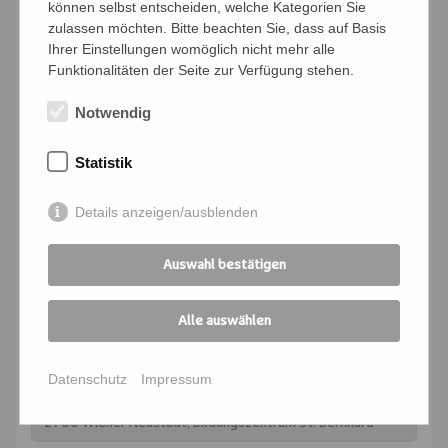
können selbst entscheiden, welche Kategorien Sie
zulassen möchten. Bitte beachten Sie, dass auf Basis
Bedingungen
Ihrer Einstellungen womöglich nicht mehr alle
Ich verpflichte mich, die Zahlung und
Funktionalitäten der Seite zur Verfügung stehen.
Kommunikation für die angemeldeten
Notwendig
Personen zu übernehmen
Statistik
Ich melde mich für folgende
Veranstaltung an:
Details anzeigen/ausblenden
Kursnummer
*
Auswahl bestätigen
Seminartitel
*
Alle auswählen
Datenschutz
Impressum
Kursort
*