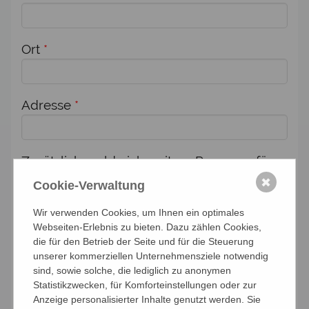
Ort
*
Adresse
*
Zusätzlich melde ich weitere Personen für
diese Veranstaltung an:
✖
Cookie-Verwaltung
Anzahl Personen
Wir verwenden Cookies, um Ihnen ein optimales
Webseiten-Erlebnis zu bieten. Dazu zählen Cookies,
die für den Betrieb der Seite und für die Steuerung
unserer kommerziellen Unternehmensziele notwendig
Namen der Personen (Vor- und Nachname)
sind, sowie solche, die lediglich zu anonymen
Statistikzwecken, für Komforteinstellungen oder zur
Anzeige personalisierter Inhalte genutzt werden. Sie