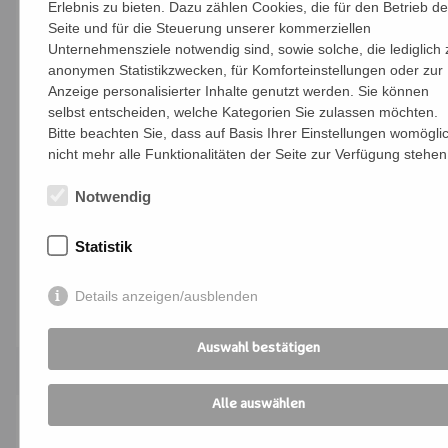
Erlebnis zu bieten. Dazu zählen Cookies, die für den Betrieb de
für Schritt Sicherheit im Lesen gewinnen.
Seite und für die Steuerung unserer kommerziellen
Unternehmensziele notwendig sind, sowie solche, die lediglich 
Die Lesebegleiter:in
anonymen Statistikzwecken, für Komforteinstellungen oder zur
Anzeige personalisierter Inhalte genutzt werden. Sie können
- unterstützt Erwachsene beim Lesen -
selbst entscheiden, welche Kategorien Sie zulassen möchten.
einzeln oder in kleinen Gruppen,
Bitte beachten Sie, dass auf Basis Ihrer Einstellungen womögli
nicht mehr alle Funktionalitäten der Seite zur Verfügung stehen
- ermutigt und motiviert Teilnehmende,
Notwendig
- gestaltet lebensnahe Leseanlässe
Statistik
Infoartikel zu diesem Thema:
lesecafe
Details anzeigen/ausblenden
Anmelden
Auswahl bestätigen
Alle auswählen
Fr. 21.08.2026 | Bildungszentrum St.
Bernhard | W26-K10040