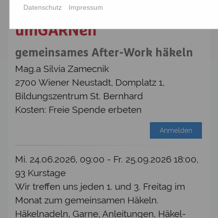
Datenschutz
Impressum
umGARNen
gemeinsames After-Work häkeln
Mag.a Silvia Zamecnik
2700 Wiener Neustadt, Domplatz 1,
Bildungszentrum St. Bernhard
Kosten: Freie Spende erbeten
Anmelden
Mi. 24.06.2026, 09:00 - Fr. 25.09.2026 18:00,
93 Kurstage
Wir treffen uns jeden 1. und 3. Freitag im
Monat zum gemeinsamen Häkeln.
Häkelnadeln, Garne, Anleitungen, Häkel-