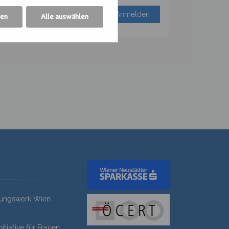
Anmelden
gen
Alle auswählen
dungswerk Wien
itiative für Frauen