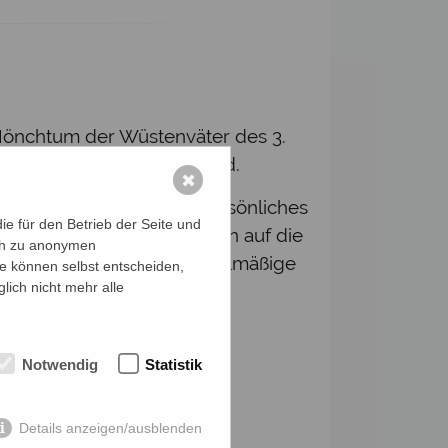
n Mönchtum der Wüstenväter des 3.
temrhythmus wiederholt wird.
✖
er Bibel oder auch ein persönliches
e für den Betrieb der Seite und
de Kraft hat. Das Lauschen auf die
ich zu anonymen
iche Geheimnis. Durch regelmäßige
ie können selbst entscheiden,
lich nicht mehr alle
 Alltags werden.
Gruppe sind Elemente des
 Schmitz-Kronaus, MAS
Notwendig
Statistik
Details anzeigen/ausblenden