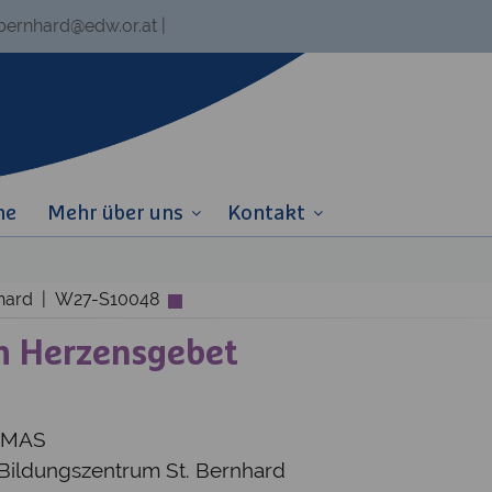
.bernhard@edw.or.at
|
ne
Mehr über uns
Kontakt
rnhard | W27-S10048
m Herzensgebet
s MAS
 Bildungszentrum St. Bernhard