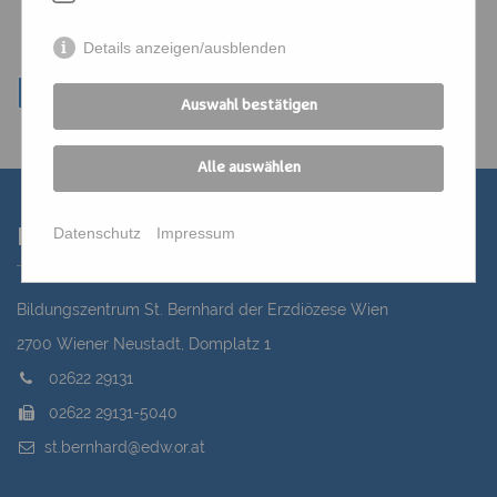
Details anzeigen/ausblenden
Auswahl bestätigen
Alle auswählen
Datenschutz
Impressum
Kontakt
Bildungszentrum St. Bernhard der Erzdiözese Wien
2700 Wiener Neustadt, Domplatz 1
02622 29131
02622 29131-5040
st.bernhard@edw.or.at