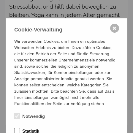
Stressabbau und hilft dabei beweglich zu
bleiben. Yoga kann in jedem Alter gemacht
werden, auch von Menschen ab 50+. Keine
✖
Cookie-Verwaltung
Vorkenntnisse erforderlich, perfekt für
Anfänger, aber auch für Interessierte mit
Wir verwenden Cookies, um Ihnen ein optimales
Vorkenntnissen.
Webseiten-Erlebnis zu bieten. Dazu zählen Cookies,
die für den Betrieb der Seite und für die Steuerung
Termin: jeden Mittwoch von 09:00 Uhr –
unserer kommerziellen Unternehmensziele notwendig
sind, sowie solche, die lediglich zu anonymen
10:00 Uhr Einstieg jederzeit möglich
Statistikzwecken, für Komforteinstellungen oder zur
TEILNAHMEBEITRAG: 10er Block: € 90,--/
Anzeige personalisierter Inhalte genutzt werden. Sie
für Mitglieder bzw. €100,--/ für Gäste
können selbst entscheiden, welche Kategorien Sie
zulassen möchten. Bitte beachten Sie, dass auf Basis
Leitung: Hannelore Blutaumüller
Ihrer Einstellungen womöglich nicht mehr alle
Funktionalitäten der Seite zur Verfügung stehen.
Anmelden
Notwendig
Statistik