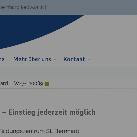
.bernhard@edw.or.at
|
ne
Mehr über uns
Kontakt
nhard | W27-L10089
 Einstieg jederzeit möglich
 Bildungszentrum St. Bernhard