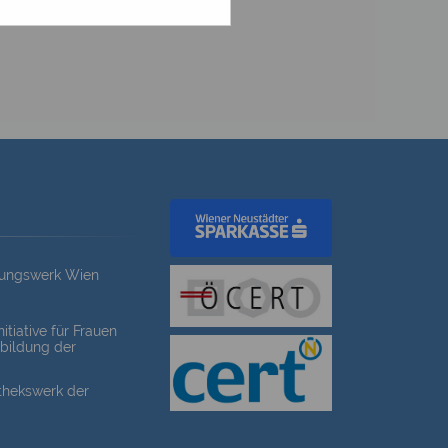
dungswerk Wien
itiative für Frauen
bildung der
othekswerk der