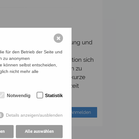
✖
keit, aber auch Körperhaltung und
 Geist zur Ruhe.
e für den Betrieb der Seite und
ich zu anonymen
e deine körperliche Kondition sich
ie können selbst entscheiden,
ine Bewegung von ihm leiten zu
lich nicht mehr alle
kung deiner Muskeln.Eine kurze
ter geeignet. Es ist jederzeit
Notwendig
Statistik
Anmelden
Details anzeigen/ausblenden
gen
Alle auswählen