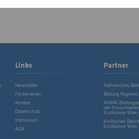
Links
Partner
Newsletter
Katholisches Bil
n
Förderverein
Bildung Regional
Anreise
ANIMA, Bildungsin
der Erwachsenen
Datenschutz
Erzdiözese Wien
Impressum
Kirchliches Bibli
Erzdiözese Wien
AGB