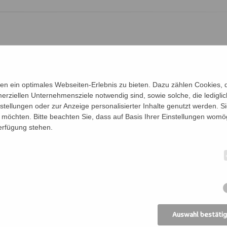
Bernhard,
st.bernhard@edw.or.at
ainieren im Einklang mit der Atmung die Beweglich
ntration auf die jeweiligen Übungen kommt auch der
n ein optimales Webseiten-Erlebnis zu bieten. Dazu zählen Cookies, di
erziellen Unternehmensziele notwendig sind, sowie solche, die ledigl
, deine innere Ruhe und dein bewusstes Atmen, sowi
nstellungen oder zur Anzeige personalisierter Inhalte genutzt werden. S
ls Anker, um ganz im Hier und Jetzt zu sein und de
möchten. Bitte beachten Sie, dass auf Basis Ihrer Einstellungen womög
auch dynamische und kräftigende Elemente zur Stär
Verfügung stehen.
 Die Yoga Stunden sind für alle Levels und jedes Al
.
Auswahl bestäti