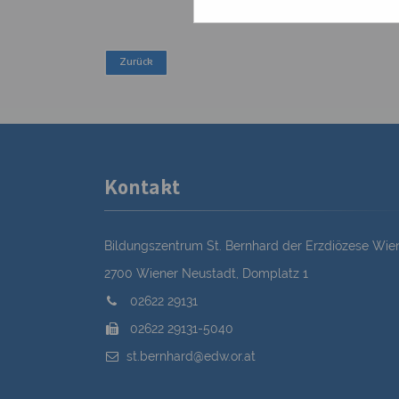
Kontakt
Bildungszentrum St. Bernhard der Erzdiözese Wie
2700 Wiener Neustadt, Domplatz 1
02622 29131
02622 29131-5040
st.bernhard@edw.or.at