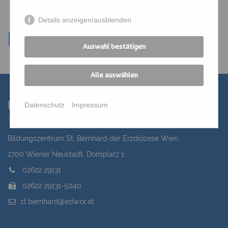
Details anzeigen/ausblenden
Auswahl bestätigen
Alle auswählen
Kontakt
Datenschutz
Impressum
Bildungszentrum St. Bernhard der Erzdiözese Wien
2700 Wiener Neustadt, Domplatz 1
02622 29131
02622 29131-5040
st.bernhard@edw.or.at