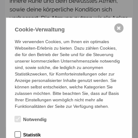
innere Ruhe und dein bewusstes Atmen,
sowie deine körperliche Kondition sich
verbessert. Die Atmung nutzen wir als Anker,
um ganz im Hier und Jetzt zu sein und deine
✖
Cookie-Verwaltung
Bewegung von ihm leiten zu lassen. Die
Wir verwenden Cookies, um Ihnen ein optimales
Yogastunden enthalten auch dynamische
Webseiten-Erlebnis zu bieten. Dazu zählen Cookies,
und kräftigende Elemente zur Stärkung
die für den Betrieb der Seite und für die Steuerung
deiner Muskeln.Eine kurze Entspannung
unserer kommerziellen Unternehmensziele notwendig
sind, sowie solche, die lediglich zu anonymen
beendet die Yoga Praxis. Die Yoga Stunden
Statistikzwecken, für Komforteinstellungen oder zur
sind für alle Levels und jedes Alter
Anzeige personalisierter Inhalte genutzt werden. Sie
geeignet. Es ist jederzeit möglich, in die
können selbst entscheiden, welche Kategorien Sie
zulassen möchten. Bitte beachten Sie, dass auf Basis
Gruppe einzusteigen.
Ihrer Einstellungen womöglich nicht mehr alle
Funktionalitäten der Seite zur Verfügung stehen.
Anmelden
Notwendig
Statistik