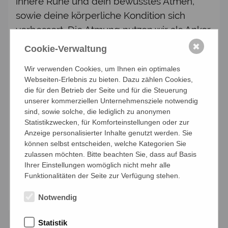
innere Ruhe und dein bewusstes Atmen,
sowie deine körperliche Kondition sich
verbessert. Die Atmung nutzen wir als Anker,
um ganz im Hier und Jetzt zu sein und deine
✖
Cookie-Verwaltung
Bewegung von ihm leiten zu lassen. Die
Wir verwenden Cookies, um Ihnen ein optimales
Yogastunden enthalten auch dynamische
Webseiten-Erlebnis zu bieten. Dazu zählen Cookies,
und kräftigende Elemente zur Stärkung
die für den Betrieb der Seite und für die Steuerung
deiner Muskeln.Eine kurze Entspannung
unserer kommerziellen Unternehmensziele notwendig
sind, sowie solche, die lediglich zu anonymen
beendet die Yoga Praxis. Die Yoga Stunden
Statistikzwecken, für Komforteinstellungen oder zur
sind für alle Levels und jedes Alter
Anzeige personalisierter Inhalte genutzt werden. Sie
geeignet. Es ist jederzeit möglich, in die
können selbst entscheiden, welche Kategorien Sie
zulassen möchten. Bitte beachten Sie, dass auf Basis
Gruppe einzusteigen.
Ihrer Einstellungen womöglich nicht mehr alle
Funktionalitäten der Seite zur Verfügung stehen.
Anmelden
Notwendig
Statistik