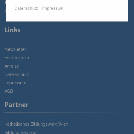
02622 29131-5040
Datenschutz
Impressum
st.bernhard@edw.or.at
Links
Newsletter
Förderverein
Anreise
Datenschutz
Impressum
AGB
Partner
Katholisches Bildungswerk Wien
Bildung Regional