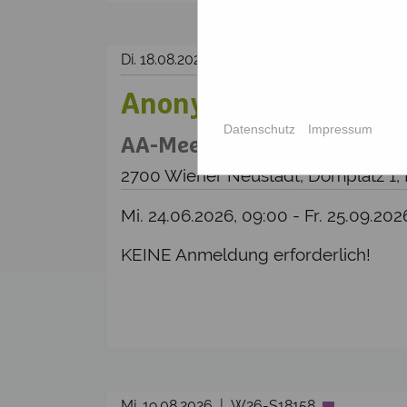
Di. 18.08.2026 | Anonyme Alkoholiker | 
Anonyme Alkoholiker
Datenschutz
Impressum
AA-Meeting_Keine Anmeldun
2700 Wiener Neustadt, Domplatz 1,
Mi. 24.06.2026, 09:00 - Fr. 25.09.20
KEINE Anmeldung erforderlich!
Mi. 19.08.2026 | W26-S18158