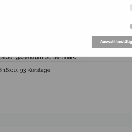
W26-L30032
Auswahl bestäti
g erforderlich!
 Bildungszentrum St. Bernhard
26 18:00, 93 Kurstage