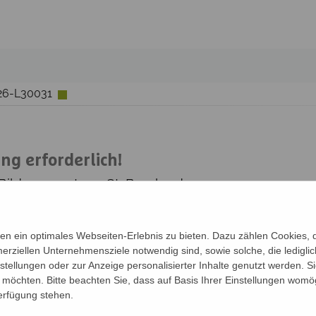
W26-L30031
g erforderlich!
 Bildungszentrum St. Bernhard
26 18:00, 93 Kurstage
n ein optimales Webseiten-Erlebnis zu bieten. Dazu zählen Cookies, di
erziellen Unternehmensziele notwendig sind, sowie solche, die ledigl
nstellungen oder zur Anzeige personalisierter Inhalte genutzt werden. S
möchten. Bitte beachten Sie, dass auf Basis Ihrer Einstellungen womög
Verfügung stehen.