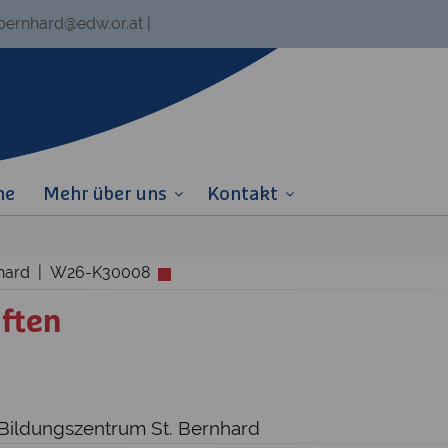
.bernhard@edw.or.at
|
ne
Mehr über uns
Kontakt
rnhard | W26-K30008
ften
r
 Bildungszentrum St. Bernhard