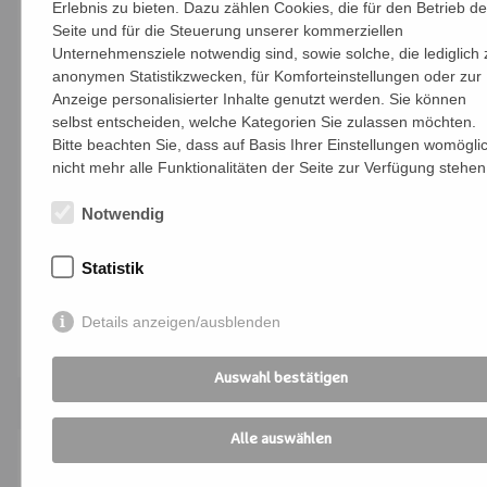
Erlebnis zu bieten. Dazu zählen Cookies, die für den Betrieb de
für Schritt Sicherheit im Lesen gewinnen.
Seite und für die Steuerung unserer kommerziellen
Unternehmensziele notwendig sind, sowie solche, die lediglich 
Die Lesebegleiter:in
anonymen Statistikzwecken, für Komforteinstellungen oder zur
Anzeige personalisierter Inhalte genutzt werden. Sie können
- unterstützt Erwachsene beim Lesen -
selbst entscheiden, welche Kategorien Sie zulassen möchten.
einzeln oder in kleinen Gruppen,
Bitte beachten Sie, dass auf Basis Ihrer Einstellungen womögli
nicht mehr alle Funktionalitäten der Seite zur Verfügung stehen
- ermutigt und motiviert Teilnehmende,
Notwendig
- gestaltet lebensnahe Leseanlässe
Statistik
Infoartikel zu diesem Thema:
lesecafe
Details anzeigen/ausblenden
Anmelden
Auswahl bestätigen
Alle auswählen
Fr. 21.08.2026 | Bildungszentrum St.
Bernhard | W26-K10040