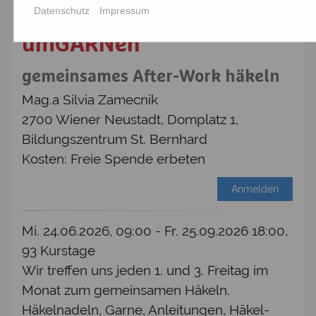
Datenschutz
Impressum
umGARNen
gemeinsames After-Work häkeln
Mag.a Silvia Zamecnik
2700 Wiener Neustadt, Domplatz 1,
Bildungszentrum St. Bernhard
Kosten: Freie Spende erbeten
Anmelden
Mi. 24.06.2026, 09:00 - Fr. 25.09.2026 18:00,
93 Kurstage
Wir treffen uns jeden 1. und 3. Freitag im
Monat zum gemeinsamen Häkeln.
Häkelnadeln, Garne, Anleitungen, Häkel-