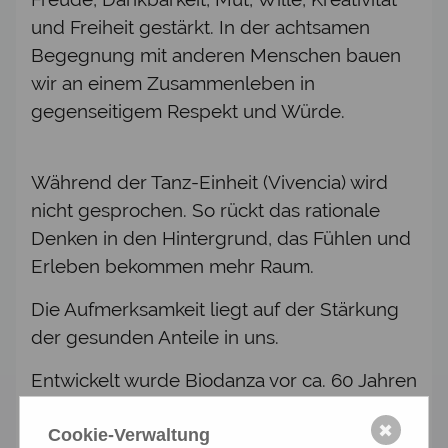
und Freiheit gestärkt. In der achtsamen
Begegnung mit anderen Menschen bauen
wir an einem Zusammenleben in
gegenseitigem Respekt und Würde.
Während der Tanz-Einheit (Vivencia) wird
nicht gesprochen. So rückt das rationale
Denken in den Hintergrund, das Fühlen und
Erleben bekommen mehr Raum.
Die Aufmerksamkeit liegt auf der Stärkung
der gesunden Anteile in uns.
Entwickelt wurde Biodanza vor ca. 60 Jahren
von Prof. Rolando Toro, einem chilenischen
✖
Psychologen, Anthropologen und Künstler.
Cookie-Verwaltung