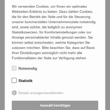
Wir verwenden Cookies, um Ihnen ein optimales
Webseiten-Erlebnis zu bieten. Dazu zählen Cookies,
Gerade zu Beginn raten wir zu einer
die für den Betrieb der Seite und für die Steuerung
regelmäßigen Teilnahme, um mögliche
unserer kommerziellen Unternehmensziele notwendig
sind, sowie solche, die lediglich zu anonymen
Veränderungen im eigenen Lebensprozess
Statistikzwecken, für Komforteinstellungen oder zur
deutlicher spüren zu können.
Anzeige personalisierter Inhalte genutzt werden. Sie
können selbst entscheiden, welche Kategorien Sie
Eintreffen ab 18.40 Uhr, Beginn 19.00 Uhr
zulassen möchten. Bitte beachten Sie, dass auf Basis
(Dauer: 1 1/2 bis 2 Std.)
Ihrer Einstellungen womöglich nicht mehr alle
Funktionalitäten der Seite zur Verfügung stehen.
Notwendig
Es gibt Tänze allein, zu zweit und mit der
ganzen Gruppe.
Statistik
Tanzerfahrung ist nicht notwendig, sondern
Details anzeigen/ausblenden
Freude an Bewegung, Musik und am
Miteinander!
Auswahl bestätigen