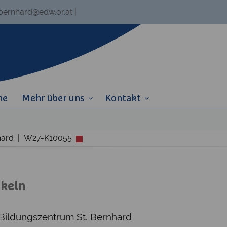
.bernhard@edw.or.at
|
ne
Mehr über uns
Kontakt
rnhard | W27-K10055
äkeln
 Bildungszentrum St. Bernhard