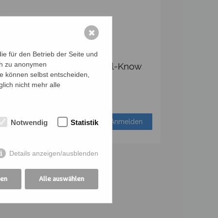
✖
e für den Betrieb der Seite und
ich zu anonymen
, Garne, Anleitungen, Häkel-Know
ie können selbst entscheiden,
 eigenes Garn mitbringen.
lich nicht mehr alle
Anmelden
Notwendig
Statistik
Details anzeigen/ausblenden
gen
Alle auswählen