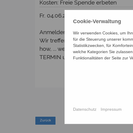
Kosten: Freie Spende erbeten
Fr. 04.06.2027, 15:00 - 17:00 Uhr
Cookie-Verwaltung
Anmelden bei Bildungszentrum St. 
Wir verwenden Cookies, um Ihne
für die Steuerung unserer komm
Wir treffen uns jeden 1. und 3. Fr
Statistikzwecken, für Komfortei
how, ... werden von unseren Partner
welche Kategorien Sie zulassen 
TERMIN umGARNen: jeden 1. und 3. 
Funktionalitäten der Seite zur 
Datenschutz
Impressum