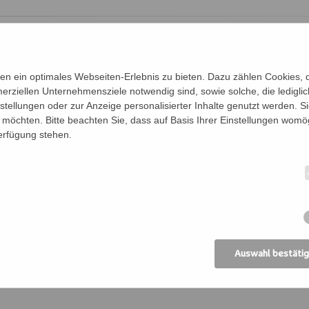
Bernhard,
st.bernhard@edw.or.at
n ein optimales Webseiten-Erlebnis zu bieten. Dazu zählen Cookies, di
erziellen Unternehmensziele notwendig sind, sowie solche, die ledigl
eitag im Monat zum gemeinsamen Häkeln. Häkelnadeln
nstellungen oder zur Anzeige personalisierter Inhalte genutzt werden. S
:innen zur Verfügung gestellt. Sie können aber auch
möchten. Bitte beachten Sie, dass auf Basis Ihrer Einstellungen womög
Freitag im Monat ab 15.00 Uhr
Verfügung stehen.
Auswahl bestäti