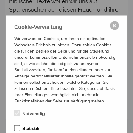
biblischer Texte wollen wir uns auf
Spurensuche nach diesen Frauen und ihren
Aufgaben in der Urkirche machen und wir
werden auch einen Blick auf die
✖
Cookie-Verwaltung
Lebensbedingungen und auf die Stellung
Wir verwenden Cookies, um Ihnen ein optimales
der Frauen in der damaligen Gesellschaft
Webseiten-Erlebnis zu bieten. Dazu zählen Cookies,
werfen.
die für den Betrieb der Seite und für die Steuerung
unserer kommerziellen Unternehmensziele notwendig
Ein Impulsreferat, interaktive Methoden der
sind, sowie solche, die lediglich zu anonymen
Statistikzwecken, für Komforteinstellungen oder zur
Bibelarbeit sowie der gemeinsame
Anzeige personalisierter Inhalte genutzt werden. Sie
Erfahrungsaustausch in der Gruppe sind
können selbst entscheiden, welche Kategorien Sie
Elemente dieses Abends.
zulassen möchten. Bitte beachten Sie, dass auf Basis
Ihrer Einstellungen womöglich nicht mehr alle
Funktionalitäten der Seite zur Verfügung stehen.
Anmelden
Notwendig
Statistik