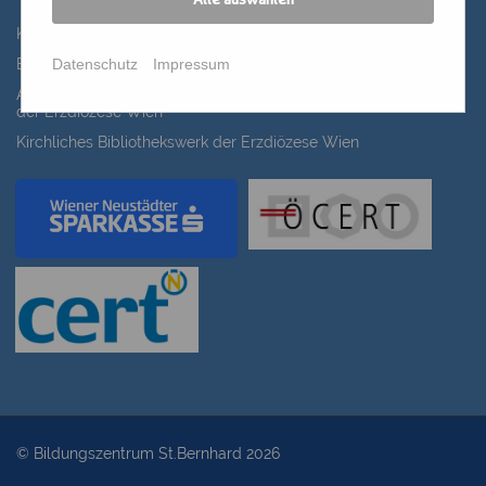
Alle auswählen
Katholisches Bildungswerk Wien
Datenschutz
Impressum
Bildung Regional
ANIMA, Bildungsinitiative für Frauen der Erwachsenenbildung
der Erzdiözese Wien
Kirchliches Bibliothekswerk der Erzdiözese Wien
© Bildungszentrum St.Bernhard 2026