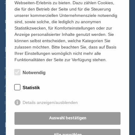
2700 Wiener Neustadt, Domplatz 1
Webseiten-Erlebnis zu bieten. Dazu zählen Cookies,
die für den Betrieb der Seite und für die Steuerung
02622 29131
unserer kommerziellen Unternehmensziele notwendig
02622 29131-5040
sind, sowie solche, die lediglich zu anonymen
Statistikzwecken, für Komforteinstellungen oder zur
st.bernhard@edw.or.at
Anzeige personalisierter Inhalte genutzt werden. Sie
können selbst entscheiden, welche Kategorien Sie
zulassen möchten. Bitte beachten Sie, dass auf Basis
Links
Ihrer Einstellungen womöglich nicht mehr alle
Funktionalitäten der Seite zur Verfügung stehen.
Newsletter
Notwendig
Förderverein
Anreise
Statistik
Datenschutz
Details anzeigen/ausblenden
Impressum
AGB
Auswahl bestätigen
Partner