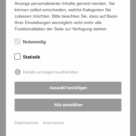
Anzeige personalisierter Inhalte genutzt werden. Sie
Jeden Dienstag sitzen wir 3
können selbst entscheiden, welche Kategorien Sie
zulassen möchten. Bitte beachten Sie, dass auf Basis
Meditationseinheiten zu jeweils 30 Minuten,
Ihrer Einstellungen womöglich nicht mehr alle
rezitieren das Herzsutra und erfrischen uns
Funktionalitäten der Seite zur Verfügung stehen.
zwischendurch mit einer kleinen Teepause
Notwendig
und Gesprächen über unsere Zen Praxis.
Ein Einstieg ist jederzeit möglich.
Statistik
Interessierte sind immer dienstags ab 18:30
Uhr sehr herzlich willkommen.
Details anzeigen/ausblenden
Infoartikel zu diesem Thema:
STILLE - Zazen
Auswahl bestätigen
Anmelden
Alle auswählen
Datenschutz
Impressum