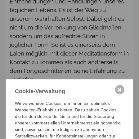
Entscheidungen und Handlungen unseres
täglichen Lebens. Es ist der Weg zu
unserem wahrhaften Selbst. Dabei geht es
nicht um die Verrenkung von Gliedmaßen,
sondern um das aufrechte Sitzen in
jeglicher Form. So ist es einerseits dem
Laien möglich, mit dieser Meditationsform in
Kontakt zu kommen als auch andrerseits
dem Fortgeschrittenen, seine Erfahrung zu
vertiefen.
✖
Cookie-Verwaltung
Unsere kleine Gruppe bietet allen
Teilnehmenden unter der Anleitung von
Wir verwenden Cookies, um Ihnen ein optimales
Anna Rheindorf, die langjährige Erfahrung in
Webseiten-Erlebnis zu bieten. Dazu zählen Cookies,
die für den Betrieb der Seite und für die Steuerung
einem koreanischen Zen Kloster sammeln
unserer kommerziellen Unternehmensziele notwendig
durfte, die Möglichkeit, diese Reise
sind, sowie solche, die lediglich zu anonymen
gemeinsam anzutreten.
Statistikzwecken, für Komforteinstellungen oder zur