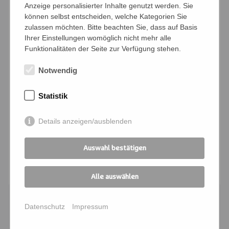
Anzeige personalisierter Inhalte genutzt werden. Sie
Jeden Dienstag sitzen wir 3
können selbst entscheiden, welche Kategorien Sie
zulassen möchten. Bitte beachten Sie, dass auf Basis
Meditationseinheiten zu jeweils 30 Minuten,
Ihrer Einstellungen womöglich nicht mehr alle
rezitieren das Herzsutra und erfrischen uns
Funktionalitäten der Seite zur Verfügung stehen.
zwischendurch mit einer kleinen Teepause
Notwendig
und Gesprächen über unsere Zen Praxis.
Ein Einstieg ist jederzeit möglich.
Statistik
Interessierte sind immer dienstags ab 18:30
Uhr sehr herzlich willkommen.
Details anzeigen/ausblenden
Infoartikel zu diesem Thema:
STILLE - Zazen
Auswahl bestätigen
Abgesagt
Alle auswählen
Datenschutz
Impressum