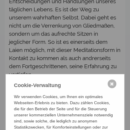
Entscheidungen und Handlungen unseres
täglichen Lebens. Es ist der Weg zu
unserem wahrhaften Selbst. Dabei geht es
nicht um die Verrenkung von Gliedmaßen,
sondern um das aufrechte Sitzen in
jeglicher Form. So ist es einerseits dem
Laien möglich, mit dieser Meditationsform in
Kontakt zu kommen als auch andrerseits
dem Fortgeschrittenen, seine Erfahrung zu
vertiefen.
✖
Cookie-Verwaltung
Unsere kleine Gruppe bietet allen
Teilnehmenden unter der Anleitung von
Wir verwenden Cookies, um Ihnen ein optimales
Anna Rheindorf, die langjährige Erfahrung in
Webseiten-Erlebnis zu bieten. Dazu zählen Cookies,
die für den Betrieb der Seite und für die Steuerung
einem koreanischen Zen Kloster sammeln
unserer kommerziellen Unternehmensziele notwendig
durfte, die Möglichkeit, diese Reise
sind, sowie solche, die lediglich zu anonymen
gemeinsam anzutreten.
Statistikzwecken, für Komforteinstellungen oder zur