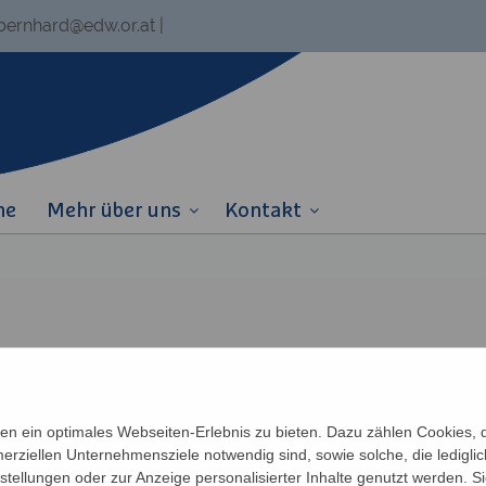
.bernhard@edw.or.at
|
ne
Mehr über uns
Kontakt
n ein optimales Webseiten-Erlebnis zu bieten. Dazu zählen Cookies, di
erziellen Unternehmensziele notwendig sind, sowie solche, die ledigl
nstellungen oder zur Anzeige personalisierter Inhalte genutzt werden. S
Links
Partner