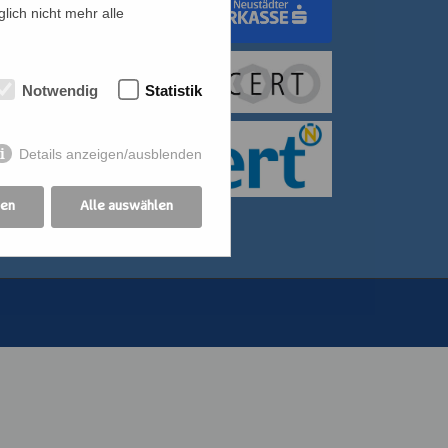
lich nicht mehr alle
dungswerk Wien
Notwendig
Statistik
itiative für Frauen
bildung der
Details anzeigen/ausblenden
othekswerk der
gen
Alle auswählen