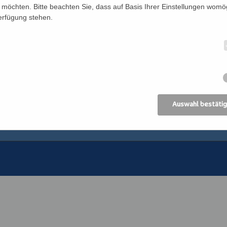
möchten. Bitte beachten Sie, dass auf Basis Ihrer Einstellungen womög
Verfügung stehen.
Newsletter
Katholisches Bil
n
Förderverein
Bildung Regional
Anreise
ANIMA, Bildungsin
der Erwachsenen
Datenschutz
Erzdiözese Wien
Impressum
Kirchliches Bibli
Erzdiözese Wien
AGB
Auswahl bestäti