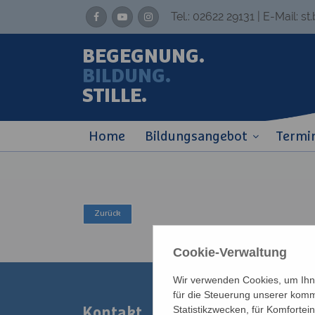
Tel.:
02622 29131
| E-Mail:
st
BEGEGNUNG.
BILDUNG.
STILLE.
Home
Bildungsangebot
Termi
Cookie-Verwaltung
Wir verwenden Cookies, um Ihne
für die Steuerung unserer komm
Statistikzwecken, für Komfortei
Kontakt