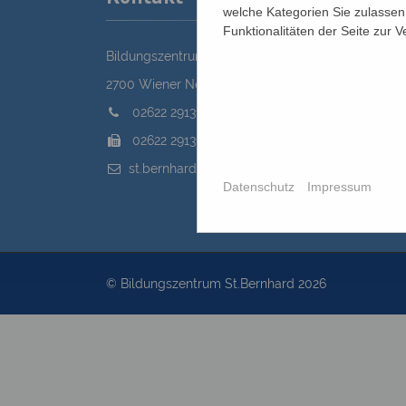
welche Kategorien Sie zulassen 
Funktionalitäten der Seite zur 
Bildungszentrum St. Bernhard der Erzdiözese Wie
2700 Wiener Neustadt, Domplatz 1
02622 29131
02622 29131-5040
st.bernhard@edw.or.at
Datenschutz
Impressum
© Bildungszentrum St.Bernhard 2026