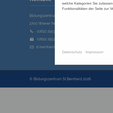
welche Kategorien Sie zulassen 
Funktionalitäten der Seite zur 
Bildungszentrum St. Bernhard der Erzdiözese Wie
2700 Wiener Neustadt, Domplatz 1
02622 29131
02622 29131-5040
st.bernhard@edw.or.at
Datenschutz
Impressum
© Bildungszentrum St.Bernhard 2026