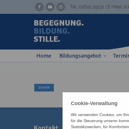
Tel.:
02622 29131
| E-Mail:
st
BEGEGNUNG.
BILDUNG.
STILLE.
Home
Bildungsangebot
Termi
Cookie-Verwaltung
Wir verwenden Cookies, um Ihne
für die Steuerung unserer komm
Statistikzwecken, für Komfortei
Kontakt