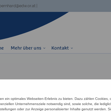
.bernhard@edw.or.at
|
ne
Mehr über uns
Kontakt
n ein optimales Webseiten-Erlebnis zu bieten. Dazu zählen Cookies, di
erziellen Unternehmensziele notwendig sind, sowie solche, die ledigl
nstellungen oder zur Anzeige personalisierter Inhalte genutzt werden. S
Links
Partner