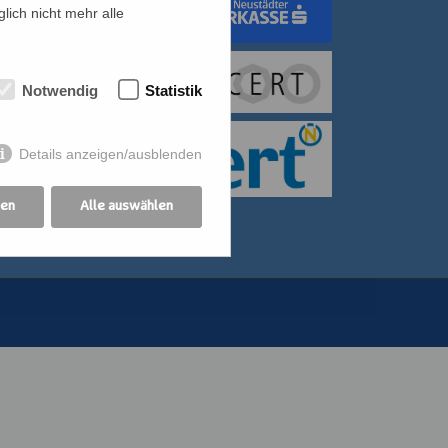
lich nicht mehr alle
dungswerk Wien
Notwendig
Statistik
itiative für Frauen
bildung der
Details anzeigen/ausblenden
othekswerk der
gen
Alle auswählen