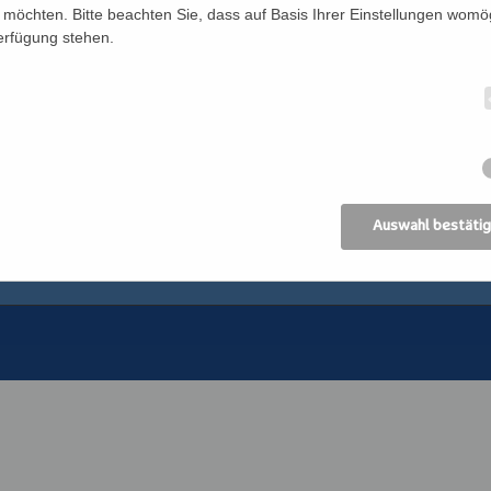
möchten. Bitte beachten Sie, dass auf Basis Ihrer Einstellungen womög
Verfügung stehen.
Newsletter
Katholisches Bil
n
Förderverein
Bildung Regional
Anreise
ANIMA, Bildungsin
der Erwachsenen
Datenschutz
Erzdiözese Wien
Impressum
Kirchliches Bibli
Erzdiözese Wien
AGB
Auswahl bestäti