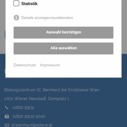
Statistik
Details anzeigen/ausblenden
Auswahl bestätigen
Alle auswählen
Datenschutz
Impressum
Kontakt
Bildungszentrum St. Bernhard der Erzdiözese Wien
2700 Wiener Neustadt, Domplatz 1
02622 29131
02622 29131-5040
st.bernhard@edw.or.at