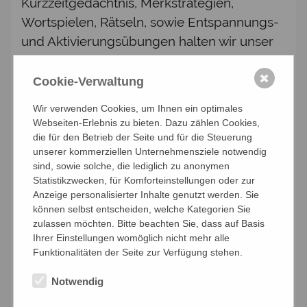
Kurzzeitgedächtnis, Merkstrategien,
Wortspielen, Rätseln, sowie Entspannungs-
und Aktivierungsübungen halten wir unser
Gedächtnis in Schwung. Außerdem gibt es
immer wieder interessante Inputs zu
✖
Cookie-Verwaltung
verschiedenen Themen und wir genießen
Wir verwenden Cookies, um Ihnen ein optimales
fröhliche und besinnliche Texte, die das
Webseiten-Erlebnis zu bieten. Dazu zählen Cookies,
Herz berühren.
die für den Betrieb der Seite und für die Steuerung
unserer kommerziellen Unternehmensziele notwendig
TERMIN: 14-tägig mittwochs von 14.30 -
sind, sowie solche, die lediglich zu anonymen
Statistikzwecken, für Komforteinstellungen oder zur
16.00 Uhr PREIS: € 10,- für
Anzeige personalisierter Inhalte genutzt werden. Sie
Kneippmitglieder, € 12,- für Gäste Ich freue
können selbst entscheiden, welche Kategorien Sie
mich auf Sie! Ein Einstieg in die Gruppe ist
zulassen möchten. Bitte beachten Sie, dass auf Basis
Ihrer Einstellungen womöglich nicht mehr alle
jederzeit möglich.
Funktionalitäten der Seite zur Verfügung stehen.
Notwendig
Anmelden