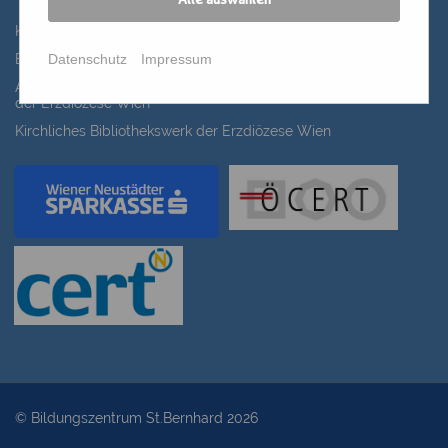
Alle auswählen
Katholisches Bildungswerk Wien
Datenschutz
Impressum
Bildung Regional
ANIMA, Bildungsinitiative für Frauen der Erwachsenenbildung
der Erzdiözese Wien
Kirchliches Bibliothekswerk der Erzdiözese Wien
© Bildungszentrum St.Bernhard 2026