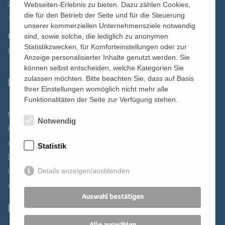
2700 Wiener Neustadt, Domplatz 1
Webseiten-Erlebnis zu bieten. Dazu zählen Cookies,
die für den Betrieb der Seite und für die Steuerung
02622 29131
unserer kommerziellen Unternehmensziele notwendig
02622 29131-5040
sind, sowie solche, die lediglich zu anonymen
Statistikzwecken, für Komforteinstellungen oder zur
st.bernhard@edw.or.at
Anzeige personalisierter Inhalte genutzt werden. Sie
können selbst entscheiden, welche Kategorien Sie
zulassen möchten. Bitte beachten Sie, dass auf Basis
Links
Ihrer Einstellungen womöglich nicht mehr alle
Funktionalitäten der Seite zur Verfügung stehen.
Newsletter
Notwendig
Förderverein
Anreise
Statistik
Datenschutz
Details anzeigen/ausblenden
Impressum
AGB
Auswahl bestätigen
Partner