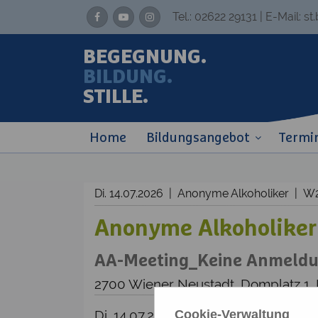
Tel.:
02622 29131
| E-Mail:
st
BEGEGNUNG.
BILDUNG.
STILLE.
Home
Bildungsangebot
Termi
Di. 14.07.2026 | Anonyme Alkoholiker | 
Anonyme Alkoholiker
AA-Meeting_Keine Anmeldun
2700 Wiener Neustadt, Domplatz 1,
Cookie-Verwaltung
Di. 14.07.2026, 19:30 - 21:00 Uhr