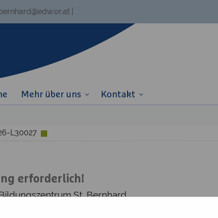
.bernhard@edw.or.at
|
ne
Mehr über uns
Kontakt
W26-L30027
g erforderlich!
 Bildungszentrum St. Bernhard