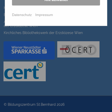
Alle auswählen
Katholisches Bildungswerk Wien
Datenschutz
Impressum
Bildung Regional
ANIMA, Bildungsinitiative für Frauen der Erwachsenenbildung
der Erzdiözese Wien
Kirchliches Bibliothekswerk der Erzdiözese Wien
© Bildungszentrum St.Bernhard 2026