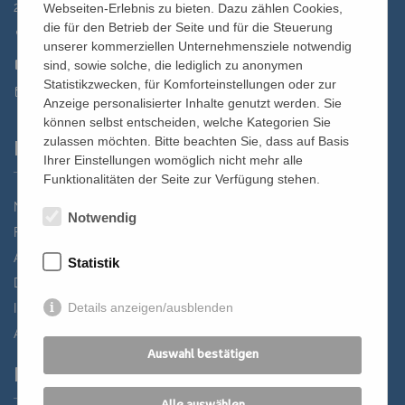
2700 Wiener Neustadt, Domplatz 1
Webseiten-Erlebnis zu bieten. Dazu zählen Cookies,
die für den Betrieb der Seite und für die Steuerung
02622 29131
unserer kommerziellen Unternehmensziele notwendig
02622 29131-5040
sind, sowie solche, die lediglich zu anonymen
Statistikzwecken, für Komforteinstellungen oder zur
st.bernhard@edw.or.at
Anzeige personalisierter Inhalte genutzt werden. Sie
können selbst entscheiden, welche Kategorien Sie
zulassen möchten. Bitte beachten Sie, dass auf Basis
Links
Ihrer Einstellungen womöglich nicht mehr alle
Funktionalitäten der Seite zur Verfügung stehen.
Newsletter
Notwendig
Förderverein
Anreise
Statistik
Datenschutz
Details anzeigen/ausblenden
Impressum
AGB
Auswahl bestätigen
Partner