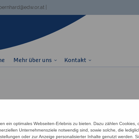
.bernhard@edw.or.at
|
ne
Mehr über uns
Kontakt
n ein optimales Webseiten-Erlebnis zu bieten. Dazu zählen Cookies, di
erziellen Unternehmensziele notwendig sind, sowie solche, die ledigl
nstellungen oder zur Anzeige personalisierter Inhalte genutzt werden. S
Links
Partner