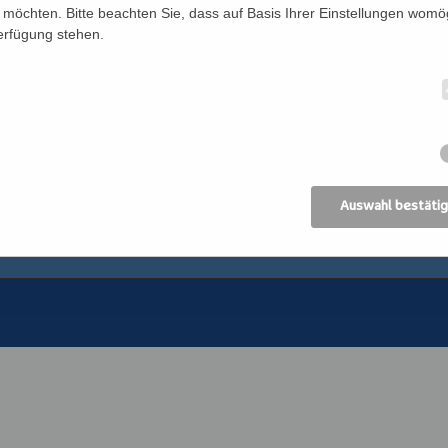
möchten. Bitte beachten Sie, dass auf Basis Ihrer Einstellungen womög
Verfügung stehen.
Newsletter
Katholisches Bil
n
Förderverein
Bildung Regional
Anreise
ANIMA, Bildungsin
der Erwachsenen
Datenschutz
Erzdiözese Wien
Impressum
Kirchliches Bibli
Erzdiözese Wien
AGB
Auswahl bestäti