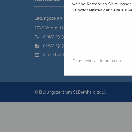
welche Kategorien Sie zulassen 
Funktionalitäten der Seite zur 
Bildungszentrum St. Bernhard der Erzdiözese Wie
2700 Wiener Neustadt, Domplatz 1
02622 29131
02622 29131-5040
st.bernhard@edw.or.at
Datenschutz
Impressum
© Bildungszentrum St.Bernhard 2026