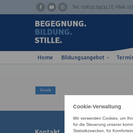
Tel.:
02622 29131
| E-Mail:
st
BEGEGNUNG.
BILDUNG.
STILLE.
Home
Bildungsangebot
Termi
Cookie-Verwaltung
Wir verwenden Cookies, um Ihne
für die Steuerung unserer komm
Statistikzwecken, für Komfortei
Kontakt