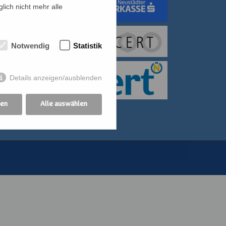
lich nicht mehr alle
dungswerk Wien
Notwendig
Statistik
itiative für Frauen
bildung der
Details anzeigen/ausblenden
othekswerk der
gen
Alle auswählen