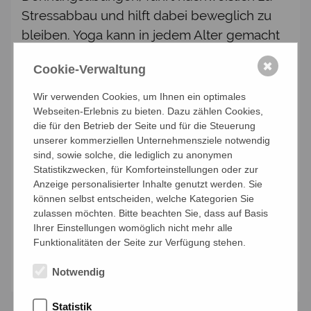
Stressabbau und hilft dabei beweglich zu
bleiben. Yoga kann in jedem Alter gemacht
werden, auch von Menschen ab 50+. Keine
✖
Cookie-Verwaltung
Vorkenntnisse erforderlich, perfekt für
Anfänger, aber auch für Interessierte mit
Wir verwenden Cookies, um Ihnen ein optimales
Vorkenntnissen.
Webseiten-Erlebnis zu bieten. Dazu zählen Cookies,
die für den Betrieb der Seite und für die Steuerung
Termin: jeden Mittwoch von 09:00 Uhr –
unserer kommerziellen Unternehmensziele notwendig
sind, sowie solche, die lediglich zu anonymen
10:00 Uhr Einstieg jederzeit möglich
Statistikzwecken, für Komforteinstellungen oder zur
TEILNAHMEBEITRAG: 10er Block: € 90,--/
Anzeige personalisierter Inhalte genutzt werden. Sie
für Mitglieder bzw. €100,--/ für Gäste
können selbst entscheiden, welche Kategorien Sie
zulassen möchten. Bitte beachten Sie, dass auf Basis
Leitung: Hannelore Blutaumüller
Ihrer Einstellungen womöglich nicht mehr alle
Funktionalitäten der Seite zur Verfügung stehen.
Anmelden
Notwendig
Statistik