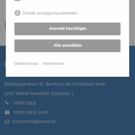
Details anzeigen/ausblenden
Auswahl bestätigen
Alle auswählen
Datenschutz
Impressum
Kontakt
Bildungszentrum St. Bernhard der Erzdiözese Wien
2700 Wiener Neustadt, Domplatz 1
02622 29131
02622 29131-5040
st.bernhard@edw.or.at