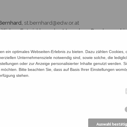
Bernhard,
st.bernhard@edw.or.at
zheitlichen Entwicklung des Menschen. Durch versch
ie abschließender Entspannung (Meditation) werden
n ein optimales Webseiten-Erlebnis zu bieten. Dazu zählen Cookies, di
erziellen Unternehmensziele notwendig sind, sowie solche, die ledigl
(Kräftigungs-, Gleichgewichts-, Rücken- und Dehn
nstellungen oder zur Anzeige personalisierter Inhalte genutzt werden. S
ich zu bleiben. Yoga kann in jedem Alter gemacht 
möchten. Bitte beachten Sie, dass auf Basis Ihrer Einstellungen womög
rfekt für Anfänger, aber auch für Interessierte mit V
Verfügung stehen.
hr – 10:00 Uhr Einstieg jederzeit möglich TEILNAH
Leitung: Hannelore Blutaumüller
Auswahl bestäti