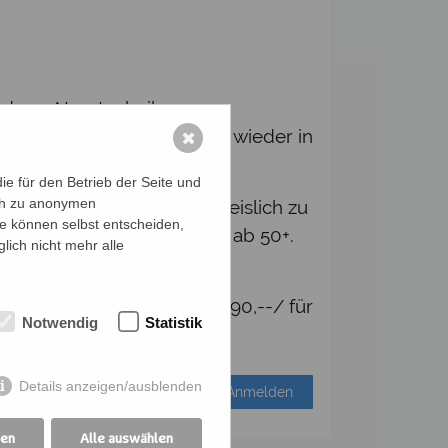
iedene Atemtechniken,
 Körper, Geist und Seele wieder in
✖
e für den Betrieb der Seite und
ich zu anonymen
ungsübungen) führt nachweislich zu
ie können selbst entscheiden,
werden, auch von Menschen ab 50+.
lich nicht mehr alle
orkenntnissen.
MEBEITRAG: 10er Block: € 90,--/ für
Notwendig
Statistik
Details anzeigen/ausblenden
Anmelden
gen
Alle auswählen