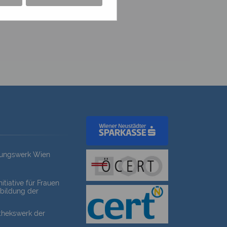
dungswerk Wien
itiative für Frauen
bildung der
othekswerk der