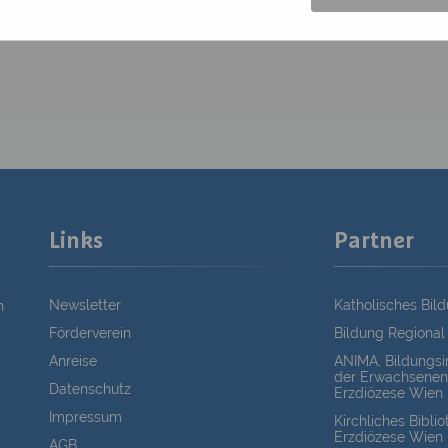
Links
Partner
Newsletter
Katholisches Bil
n
Förderverein
Bildung Regional
Anreise
ANIMA, Bildungsin
der Erwachsenen
Datenschutz
Erzdiözese Wien
Impressum
Kirchliches Bibli
Erzdiözese Wien
AGB