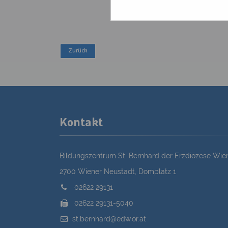
Kontakt
Bildungszentrum St. Bernhard der Erzdiözese Wie
2700 Wiener Neustadt, Domplatz 1
02622 29131
02622 29131-5040
st.bernhard@edw.or.at