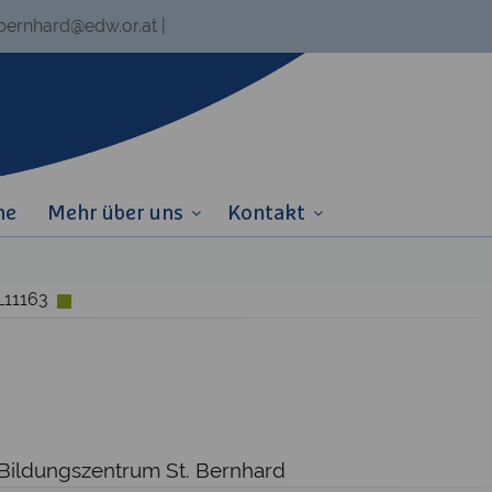
.bernhard@edw.or.at
|
ne
Mehr über uns
Kontakt
L11163
 Bildungszentrum St. Bernhard