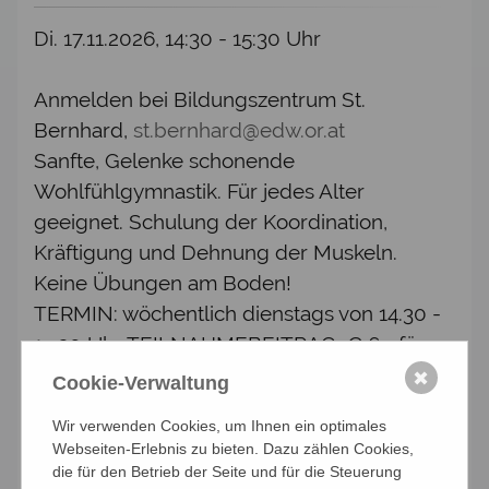
Di. 17.11.2026, 14:30 - 15:30 Uhr
Anmelden bei Bildungszentrum St.
Bernhard,
st.bernhard@edw.or.at
Sanfte, Gelenke schonende
Wohlfühlgymnastik. Für jedes Alter
geeignet. Schulung der Koordination,
Kräftigung und Dehnung der Muskeln.
Keine Übungen am Boden!
TERMIN: wöchentlich dienstags von 14.30 -
15.30 Uhr TEILNAHMEBEITRAG: € 6,- für
Kneipp-Mitglieder / € 7,- für Gäste
✖
Cookie-Verwaltung
LEITUNG: Eva Culk
Wir verwenden Cookies, um Ihnen ein optimales
Webseiten-Erlebnis zu bieten. Dazu zählen Cookies,
Anmelden
die für den Betrieb der Seite und für die Steuerung