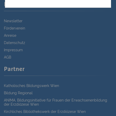
Links
Newsletter
Förderverein
Anreise
Datenschutz
Impressum
AGB
Partner
Katholisches Bildungswerk Wien
Bildung Regional
ANIMA, Bildungsinitiative für Frauen der Erwachsenenbildung
der Erzdiözese Wien
Kirchliches Bibliothekswerk der Erzdiözese Wien