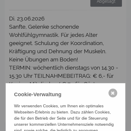
Abgesagt
Di. 23.06.2026
Sanfte, Gelenke schonende
Wohlfühlgymnastik. Für jedes Alter
geeignet. Schulung der Koordination,
Kräftigung und Dehnung der Muskeln.
Keine Übungen am Boden!
TERMIN: wöchentlich dienstags von 14.30 -
15.30 Uhr TEILNAHMEBEITRAG: € 6,- für
Kneipp-Mitglieder / € 7,- für Gäste
LEITUNG: Eva Culk
✖
Cookie-Verwaltung
Wir verwenden Cookies, um Ihnen ein optimales
Abgesagt
Webseiten-Erlebnis zu bieten. Dazu zählen Cookies,
die für den Betrieb der Seite und für die Steuerung
unserer kommerziellen Unternehmensziele notwendig
sind, sowie solche, die lediglich zu anonymen