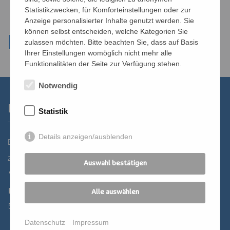
Statistikzwecken, für Komforteinstellungen oder zur
Anzeige personalisierter Inhalte genutzt werden. Sie
können selbst entscheiden, welche Kategorien Sie
zulassen möchten. Bitte beachten Sie, dass auf Basis
Ihrer Einstellungen womöglich nicht mehr alle
Funktionalitäten der Seite zur Verfügung stehen.
Notwendig
Kontakt
Statistik
Details anzeigen/ausblenden
Bildungszentrum St. Bernhard der Erzdiözese Wien
2700 Wiener Neustadt, Domplatz 1
Auswahl bestätigen
02622 29131
02622 29131-5040
Alle auswählen
st.bernhard@edw.or.at
Datenschutz
Impressum