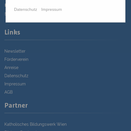
02622 29131-5040
Datenschutz
Impressum
st.bernhard@edw.or.at
Links
Newsletter
Förderverein
Anreise
Datenschutz
Impressum
AGB
Partner
Katholisches Bildungswerk Wien