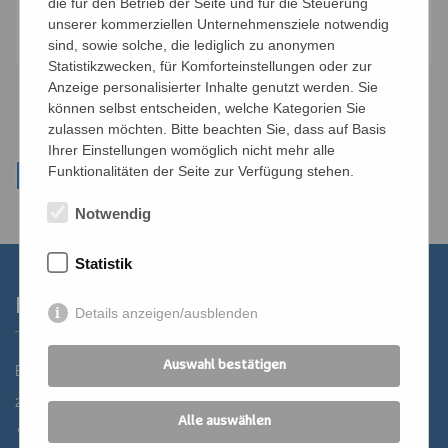
die für den Betrieb der Seite und für die Steuerung
Anmelden
unserer kommerziellen Unternehmensziele notwendig
sind, sowie solche, die lediglich zu anonymen
Statistikzwecken, für Komforteinstellungen oder zur
Anzeige personalisierter Inhalte genutzt werden. Sie
können selbst entscheiden, welche Kategorien Sie
zulassen möchten. Bitte beachten Sie, dass auf Basis
Ihrer Einstellungen womöglich nicht mehr alle
Funktionalitäten der Seite zur Verfügung stehen.
Notwendig
Statistik
Kontakt
Details anzeigen/ausblenden
Auswahl bestätigen
Bildungszentrum St. Bernhard der Erzdiözese Wien
2700 Wiener Neustadt, Domplatz 1
Alle auswählen
02622 29131