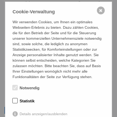
Sonnenblumen, Sonnenuntergänge und
Wasser in verschiedenen Variationen. Auch
✖
Cookie-Verwaltung
ihre Enkelkinder haben schon Spaß daran
Wir verwenden Cookies, um Ihnen ein optimales
und malen fleißig mit. Frau Waldherr
Webseiten-Erlebnis zu bieten. Dazu zählen Cookies,
verbringt sehr viel Zeit in der Natur, wo sie
die für den Betrieb der Seite und für die Steuerung
unserer kommerziellen Unternehmensziele notwendig
sich, abgesehen vom Malen, neue Kraft und
sind, sowie solche, die lediglich zu anonymen
Energie holt. Ein weiteres ihrer Hobbys ist
Statistikzwecken, für Komforteinstellungen oder zur
das Singen.
Anzeige personalisierter Inhalte genutzt werden. Sie
können selbst entscheiden, welche Kategorien Sie
zulassen möchten. Bitte beachten Sie, dass auf Basis
Anmelden
Ihrer Einstellungen womöglich nicht mehr alle
Funktionalitäten der Seite zur Verfügung stehen.
Notwendig
Statistik
Details anzeigen/ausblenden