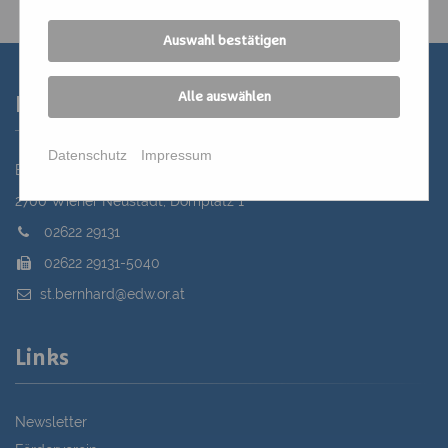
Auswahl bestätigen
Alle auswählen
Kontakt
Datenschutz
Impressum
Bildungszentrum St. Bernhard der Erzdiözese Wien
2700 Wiener Neustadt, Domplatz 1
02622 29131
02622 29131-5040
st.bernhard@edw.or.at
Links
Newsletter