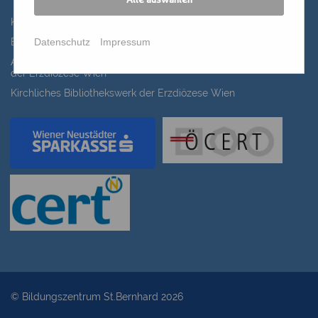
Alle auswählen
Katholisches Bildungswerk Wien
Datenschutz
Impressum
Bildung Regional
ANIMA, Bildungsinitiative für Frauen der Erwachsenenbildung
der Erzdiözese Wien
Kirchliches Bibliothekswerk der Erzdiözese Wien
© Bildungszentrum St.Bernhard 2026