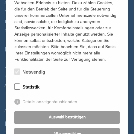
2700 Wiener Neustadt, Domplatz 1
Webseiten-Erlebnis zu bieten. Dazu zählen Cookies,
die für den Betrieb der Seite und für die Steuerung
02622 29131
unserer kommerziellen Unternehmensziele notwendig
02622 29131-5040
sind, sowie solche, die lediglich zu anonymen
Statistikzwecken, für Komforteinstellungen oder zur
st.bernhard@edw.or.at
Anzeige personalisierter Inhalte genutzt werden. Sie
können selbst entscheiden, welche Kategorien Sie
zulassen möchten. Bitte beachten Sie, dass auf Basis
Links
Ihrer Einstellungen womöglich nicht mehr alle
Funktionalitäten der Seite zur Verfügung stehen.
Newsletter
Notwendig
Förderverein
Anreise
Statistik
Datenschutz
Details anzeigen/ausblenden
Impressum
AGB
Auswahl bestätigen
Partner