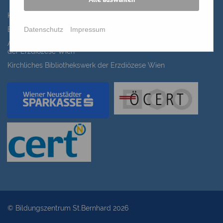
Alle auswählen
Katholisches Bildungswerk Wien
Datenschutz
Impressum
Bildung Regional
ANIMA, Bildungsinitiative für Frauen der Erwachsenenbildung
der Erzdiözese Wien
Kirchliches Bibliothekswerk der Erzdiözese Wien
© Bildungszentrum St.Bernhard 2026