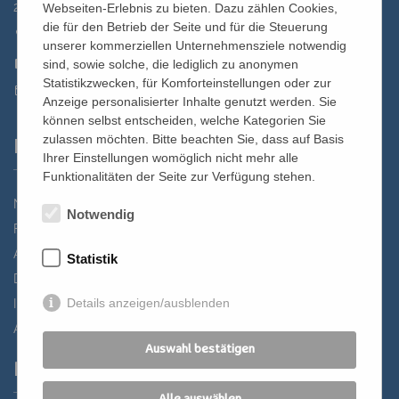
2700 Wiener Neustadt, Domplatz 1
Webseiten-Erlebnis zu bieten. Dazu zählen Cookies,
die für den Betrieb der Seite und für die Steuerung
02622 29131
unserer kommerziellen Unternehmensziele notwendig
02622 29131-5040
sind, sowie solche, die lediglich zu anonymen
Statistikzwecken, für Komforteinstellungen oder zur
st.bernhard@edw.or.at
Anzeige personalisierter Inhalte genutzt werden. Sie
können selbst entscheiden, welche Kategorien Sie
zulassen möchten. Bitte beachten Sie, dass auf Basis
Links
Ihrer Einstellungen womöglich nicht mehr alle
Funktionalitäten der Seite zur Verfügung stehen.
Newsletter
Notwendig
Förderverein
Anreise
Statistik
Datenschutz
Details anzeigen/ausblenden
Impressum
AGB
Auswahl bestätigen
Partner