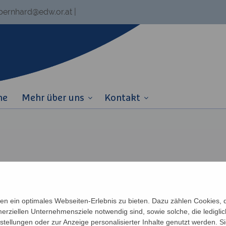
.bernhard@edw.or.at
|
ne
Mehr über uns
Kontakt
n ein optimales Webseiten-Erlebnis zu bieten. Dazu zählen Cookies, di
erziellen Unternehmensziele notwendig sind, sowie solche, die ledigl
nstellungen oder zur Anzeige personalisierter Inhalte genutzt werden. S
Links
Partner