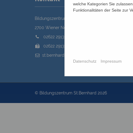
welche Kategorien Sie zulassen 
Funktionalitäten der Seite zur 
Bildungszentrum St. Bernhard der Erzdiözese Wie
2700 Wiener Neustadt, Domplatz 1
02622 29131
02622 29131-5040
st.bernhard@edw.or.at
Datenschutz
Impressum
© Bildungszentrum St.Bernhard 2026