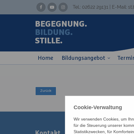
Tel.:
02622 29131
| E-Mail:
st
BEGEGNUNG.
BILDUNG.
STILLE.
Home
Bildungsangebot
Termi
Cookie-Verwaltung
Wir verwenden Cookies, um Ihne
für die Steuerung unserer komm
Statistikzwecken, für Komfortei
Kontakt