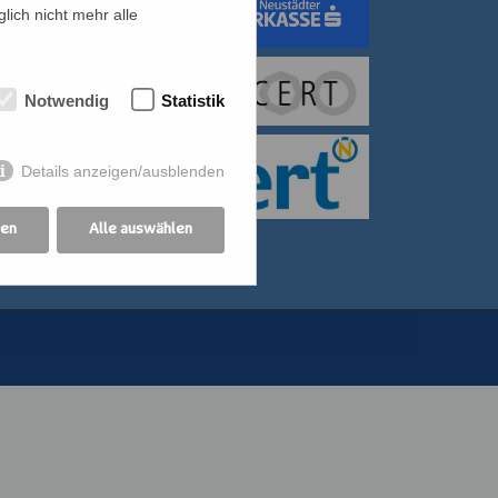
lich nicht mehr alle
dungswerk Wien
Notwendig
Statistik
itiative für Frauen
bildung der
Details anzeigen/ausblenden
othekswerk der
gen
Alle auswählen