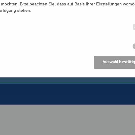
möchten. Bitte beachten Sie, dass auf Basis Ihrer Einstellungen womög
Verfügung stehen.
Newsletter
Katholisches Bil
n
Förderverein
Bildung Regional
Anreise
ANIMA, Bildungsin
der Erwachsenen
Datenschutz
Erzdiözese Wien
Impressum
Kirchliches Bibli
Erzdiözese Wien
AGB
Auswahl bestäti