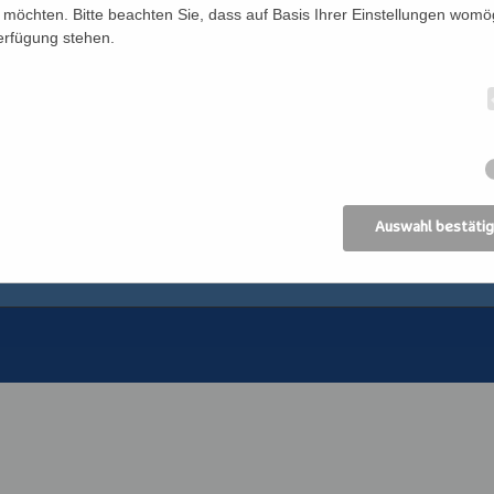
möchten. Bitte beachten Sie, dass auf Basis Ihrer Einstellungen womög
Verfügung stehen.
Newsletter
Katholisches Bil
n
Förderverein
Bildung Regional
Anreise
ANIMA, Bildungsin
der Erwachsenen
Datenschutz
Erzdiözese Wien
Impressum
Kirchliches Bibli
Erzdiözese Wien
AGB
Auswahl bestäti