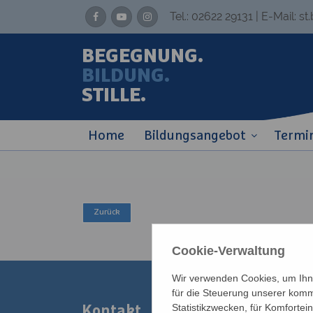
Tel.:
02622 29131
| E-Mail:
st
BEGEGNUNG.
BILDUNG.
STILLE.
Home
Bildungsangebot
Termi
Cookie-Verwaltung
Wir verwenden Cookies, um Ihne
für die Steuerung unserer komm
Statistikzwecken, für Komfortei
Kontakt