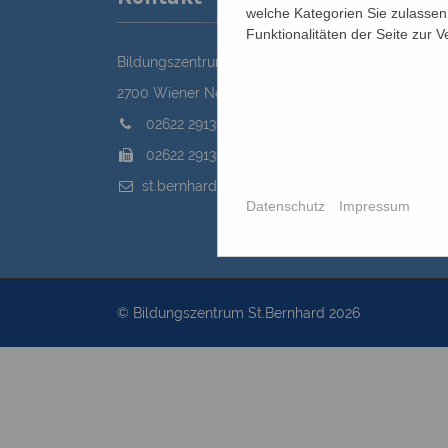
welche Kategorien Sie zulassen 
Funktionalitäten der Seite zur 
Bildungszentrum St. Bernhard der Erzdiözese Wie
2700 Wiener Neustadt, Domplatz 1
02622 29131
02622 29131-5040
st.bernhard@edw.or.at
Datenschutz
Impressum
© Bildungszentrum St.Bernhard 2026