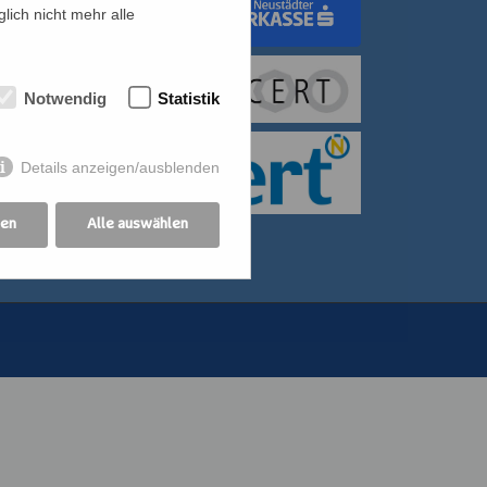
lich nicht mehr alle
dungswerk Wien
Notwendig
Statistik
itiative für Frauen
bildung der
Details anzeigen/ausblenden
othekswerk der
gen
Alle auswählen