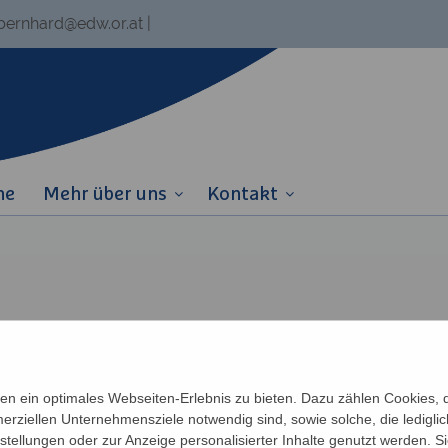
.bernhard@edw.or.at
|
ne
Mehr über uns
Kontakt
n ein optimales Webseiten-Erlebnis zu bieten. Dazu zählen Cookies, di
erziellen Unternehmensziele notwendig sind, sowie solche, die ledigl
nstellungen oder zur Anzeige personalisierter Inhalte genutzt werden. S
Links
Partner