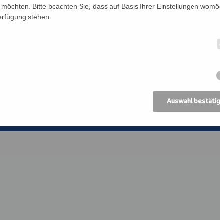
Förderverein
Bildung Regional
möchten. Bitte beachten Sie, dass auf Basis Ihrer Einstellungen womög
Verfügung stehen.
Anreise
ANIMA, Bildungsin
der Erwachsenen
Datenschutz
Erzdiözese Wien
Impressum
Kirchliches Bibli
Erzdiözese Wien
AGB
Auswahl bestäti