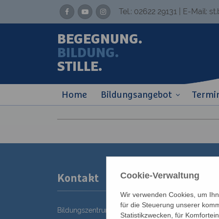
Tel.:
02622 29131
| E-Mail:
st
BEGEGNUNG.
BILDUNG.
STILLE.
Home
Bildungsangebot
Termi
Cookie-Verwaltung
Kontakt
Wir verwenden Cookies, um Ihne
für die Steuerung unserer komm
Bildungszentrum St. Bernhard der Erzdiözese Wie
Statistikzwecken, für Komfortei