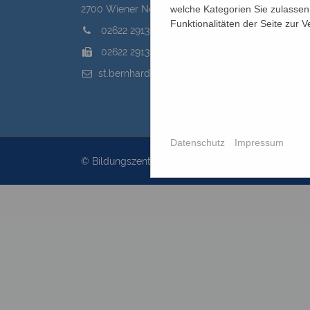
welche Kategorien Sie zulassen 
2700 Wiener Neustadt, Domplatz 1
Funktionalitäten der Seite zur 
02622 29131
02622 29131-5040
st.bernhard@edw.or.at
Datenschutz
Impressum
© Bildungszentrum St.Bernhard 2026