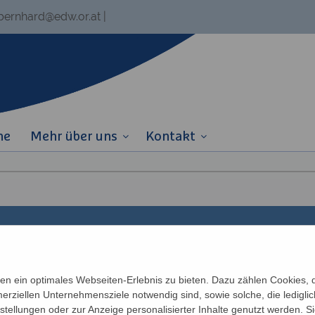
.bernhard@edw.or.at
|
ne
Mehr über uns
Kontakt
Links
Partner
n ein optimales Webseiten-Erlebnis zu bieten. Dazu zählen Cookies, di
erziellen Unternehmensziele notwendig sind, sowie solche, die ledigl
Newsletter
Katholisches Bil
n
nstellungen oder zur Anzeige personalisierter Inhalte genutzt werden. S