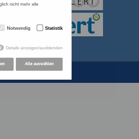
lich nicht mehr alle
itiative für Frauen
bildung der
Notwendig
Statistik
othekswerk der
Details anzeigen/ausblenden
gen
Alle auswählen