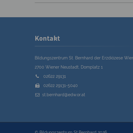
Kontakt
Bildungszentrum St. Bernhard der Erzdiözese Wie
2700 Wiener Neustadt, Domplatz 1
02622 29131
02622 29131-5040
st.bernhard@edw.or.at
© Bildungszentrum St.Bernhard 2026