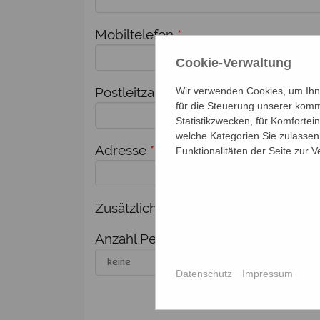
Mobiltelefon
*
Cookie-Verwaltung
Postleitzahl
*
Ort
*
Wir verwenden Cookies, um Ihne
für die Steuerung unserer komm
Statistikzwecken, für Komfortei
welche Kategorien Sie zulassen 
Adresse
*
Funktionalitäten der Seite zur 
Zusätzlich melde ich weitere Person
Anzahl Personen
Nam
Datenschutz
Impressum