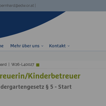
.bernhard@edw.or.at
|
ne
Mehr über uns
Kontakt
rnhard | W26-L40027
reuerin/Kinderbetreuer
ergartengesetz § 5 - Start