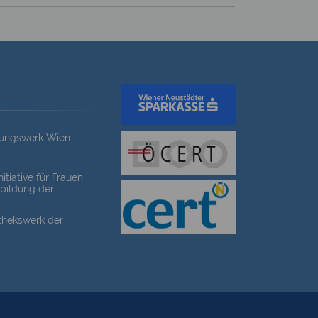
dungswerk Wien
itiative für Frauen
bildung der
othekswerk der