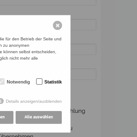
✖
e für den Betrieb der Seite und
ich zu anonymen
ie können selbst entscheiden,
lich nicht mehr alle
Notwendig
Statistik
Details anzeigen/ausblenden
dingungen
Ich verpflichte mich, die Zahlung
gen
Alle auswählen
und Kommunikation für die
angemeldeten Personen zu
übernehmen