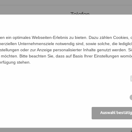
Telefon
n ein optimales Webseiten-Erlebnis zu bieten. Dazu zählen Cookies, di
erziellen Unternehmensziele notwendig sind, sowie solche, die ledigl
nstellungen oder zur Anzeige personalisierter Inhalte genutzt werden. S
möchten. Bitte beachten Sie, dass auf Basis Ihrer Einstellungen womög
Verfügung stehen.
en für diese Veranstaltung an:
en der Personen (Vor- und Nachname)
Be
Auswahl bestäti