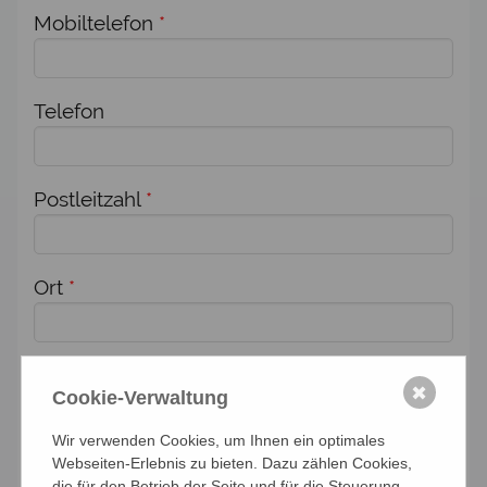
Mobiltelefon
*
Telefon
Postleitzahl
*
Ort
*
Adresse
*
✖
Cookie-Verwaltung
Wir verwenden Cookies, um Ihnen ein optimales
Zusätzlich melde ich weitere Personen für
Webseiten-Erlebnis zu bieten. Dazu zählen Cookies,
die für den Betrieb der Seite und für die Steuerung