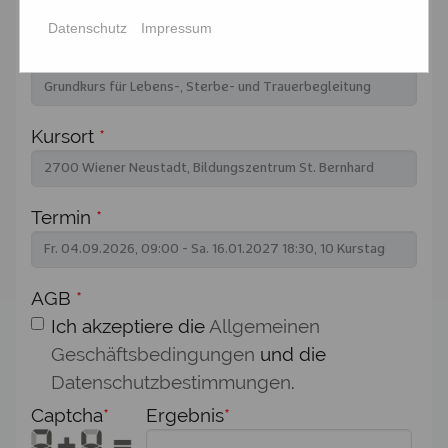
Datenschutz
Impressum
Seminartitel
*
Kursort
*
Termin
*
AGB
*
Ich akzeptiere die
Allgemeinen
Geschäftsbedingungen
und die
Datenschutzbestimmungen
.
Captcha
*
Ergebnis
*