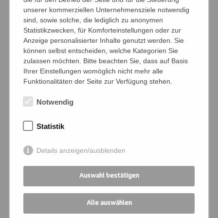
diese Veranstaltung an:
unserer kommerziellen Unternehmensziele notwendig
sind, sowie solche, die lediglich zu anonymen
Anzahl Personen
Statistikzwecken, für Komforteinstellungen oder zur
Anzeige personalisierter Inhalte genutzt werden. Sie
können selbst entscheiden, welche Kategorien Sie
zulassen möchten. Bitte beachten Sie, dass auf Basis
Namen der Personen (Vor- und Nachname)
Ihrer Einstellungen womöglich nicht mehr alle
Funktionalitäten der Seite zur Verfügung stehen.
Notwendig
Bedingungen
Ich verpflichte mich, die Zahlung und
Statistik
Kommunikation für die angemeldeten
Details anzeigen/ausblenden
Personen zu übernehmen
Ich melde mich für folgende
Auswahl bestätigen
Veranstaltung an:
Alle auswählen
Kursnummer
*