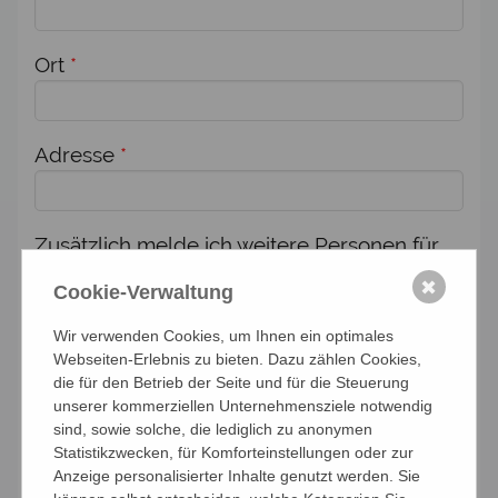
Ort
*
Adresse
*
Zusätzlich melde ich weitere Personen für
diese Veranstaltung an:
✖
Cookie-Verwaltung
Anzahl Personen
Wir verwenden Cookies, um Ihnen ein optimales
Webseiten-Erlebnis zu bieten. Dazu zählen Cookies,
die für den Betrieb der Seite und für die Steuerung
unserer kommerziellen Unternehmensziele notwendig
Namen der Personen (Vor- und Nachname)
sind, sowie solche, die lediglich zu anonymen
Statistikzwecken, für Komforteinstellungen oder zur
Anzeige personalisierter Inhalte genutzt werden. Sie