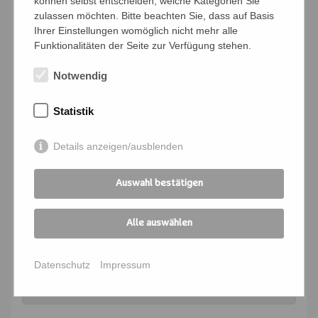
können selbst entscheiden, welche Kategorien Sie
Bedingungen
zulassen möchten. Bitte beachten Sie, dass auf Basis
Ihrer Einstellungen womöglich nicht mehr alle
Ich verpflichte mich, die Zahlung und
Funktionalitäten der Seite zur Verfügung stehen.
Kommunikation für die angemeldeten
Personen zu übernehmen
Notwendig
Ich melde mich für folgende
Statistik
Veranstaltung an:
Details anzeigen/ausblenden
Kursnummer
*
Auswahl bestätigen
Seminartitel
*
Alle auswählen
Datenschutz
Impressum
Kursort
*