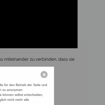
so miteinander zu verbinden, dass sie
✖
 nach Veranstalungen im
e für den Betrieb der Seite und
ich zu anonymen
ie können selbst entscheiden,
lich nicht mehr alle