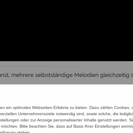
unst, mehrere selbstständige Melodien gleichzeitig 
 Dienstag bis Freitag von 9 bis 16 Uhr sowie vor und
en.
n ein optimales Webseiten-Erlebnis zu bieten. Dazu zählen Cookies, di
erziellen Unternehmensziele notwendig sind, sowie solche, die ledigl
nstellungen oder zur Anzeige personalisierter Inhalte genutzt werden. S
nn und Gotteserfahrung
möchten. Bitte beachten Sie, dass auf Basis Ihrer Einstellungen womög
Verfügung stehen.