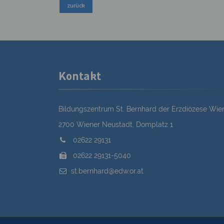
Kontakt
Bildungszentrum St. Bernhard der Erzdiözese Wie
2700 Wiener Neustadt, Domplatz 1
02622 29131
02622 29131-5040
st.bernhard@edw.or.at