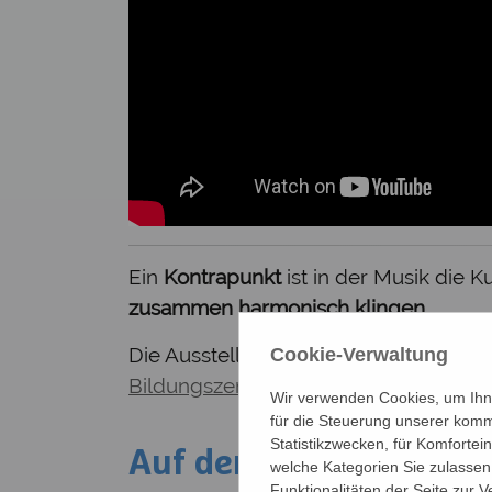
Ein
Kontrapunkt
ist in der Musik die K
zusammen harmonisch klingen.
Die Ausstellung bis 20. Juni 2026 von
Cookie-Verwaltung
Bildungszentrum St. Bernhard
zu seh
Wir verwenden Cookies, um Ihne
für die Steuerung unserer komm
Statistikzwecken, für Komfortei
Auf der Suche nach Si
welche Kategorien Sie zulassen 
Funktionalitäten der Seite zur 